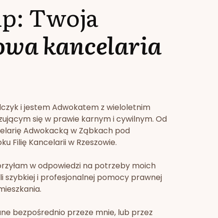
lp: Twoja
owa kancelaria
lczyk i jestem Adwokatem z wieloletnim
zującym się w prawie karnym i cywilnym. Od
celarię Adwokacką w Ząbkach pod
u Filię Kancelarii w Rzeszowie.
orzyłam w odpowiedzi na potrzeby moich
li szybkiej i profesjonalnej pomocy prawnej
mieszkania.
ne bezpośrednio przeze mnie, lub przez