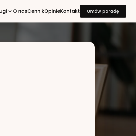
ugi
O nas
Cennik
Opinie
Kontakt
Umów poradę