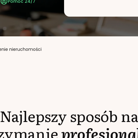
t
Pomoc 24/7
enie nieruchomości
Najlepszy sposób n
rzymanie
profesjona