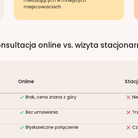
mieszkających w mniejszych
miejscowościach.
nsultacja online vs. wizyta stacjona
Online
Stac
Brak, cena znana z góry
Ni
Bez umawiania
Tr
Błyskawiczne połączenie
Cz