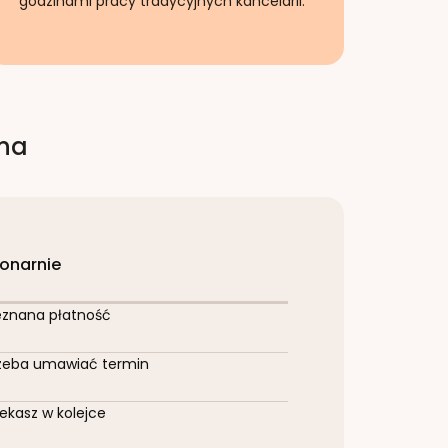
godzinami pracy tradycyjnych kancelarii.
rna
jonarnie
eznana płatność
zeba umawiać termin
ekasz w kolejce