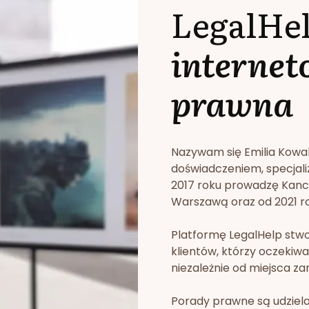
LegalHe
internet
prawna
Nazywam się Emilia Kowa
doświadczeniem, specjali
2017 roku prowadzę Kan
Warszawą oraz od 2021 rok
Platformę LegalHelp stw
klientów, którzy oczekiwa
niezależnie od miejsca za
Porady prawne są udziela