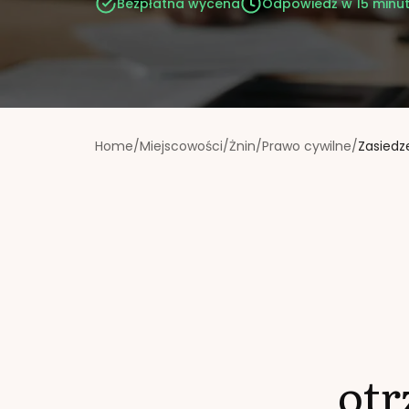
Bezpłatna wycena
Odpowiedź w 15 minu
Home
/
Miejscowości
/
Żnin
/
Prawo cywilne
/
Zasiedz
ot