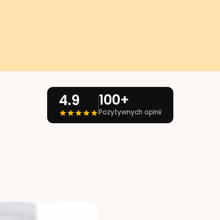
100+
4.9
Pozytywnych opinii