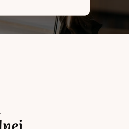
a
lnej