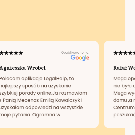
Opublikowano na:
Agnieszka Wrobel
Rafał W
Polecam aplikacje LegalHelp, to
Mega opc
najlepszy sposób na uzyskanie
nie było 
szybkiej porady online.Ja rozmawiam
Mega wyg
z Panią Mecenas Emilią Kowalczyk i
domu ,a n
uzyskałam odpowiedzi na wszystkie
Centrum 
moje pytania. Ogromna w...
poszukać 