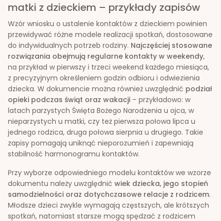
matki z dzieckiem – przykłady zapisów
Wzór wniosku o ustalenie kontaktów z dzieckiem powinien
przewidywać różne modele realizacji spotkań, dostosowane
do indywidualnych potrzeb rodziny.
Najczęściej stosowane
rozwiązania obejmują regularne kontakty w weekendy
,
na przykład w pierwszy i trzeci weekend każdego miesiąca,
z precyzyjnym określeniem godzin odbioru i odwiezienia
dziecka. W dokumencie można również uwzględnić
podział
opieki podczas świąt oraz wakacji
– przykładowo: w
latach parzystych Święta Bożego Narodzenia u ojca, w
nieparzystych u matki, czy też pierwsza połowa lipca u
jednego rodzica, druga połowa sierpnia u drugiego. Takie
zapisy pomagają uniknąć nieporozumień i zapewniają
stabilność harmonogramu kontaktów.
Przy wyborze odpowiedniego modelu kontaktów we wzorze
dokumentu należy uwzględnić
wiek dziecka, jego stopień
samodzielności oraz dotychczasowe relacje z rodzicem
.
Młodsze dzieci zwykle wymagają częstszych, ale krótszych
spotkań, natomiast starsze mogą spędzać z rodzicem