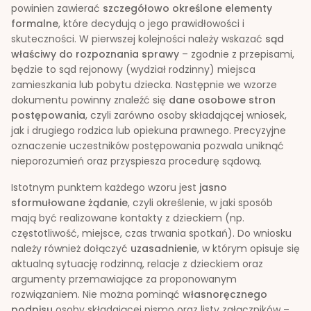
powinien zawierać
szczegółowo określone elementy
formalne
, które decydują o jego prawidłowości i
skuteczności. W pierwszej kolejności należy wskazać
sąd
właściwy do rozpoznania sprawy
– zgodnie z przepisami,
będzie to sąd rejonowy (wydział rodzinny) miejsca
zamieszkania lub pobytu dziecka. Następnie we wzorze
dokumentu powinny znaleźć się
dane osobowe stron
postępowania
, czyli zarówno osoby składającej wniosek,
jak i drugiego rodzica lub opiekuna prawnego. Precyzyjne
oznaczenie uczestników postępowania pozwala uniknąć
nieporozumień oraz przyspiesza procedurę sądową.
Istotnym punktem każdego wzoru jest
jasno
sformułowane żądanie
, czyli określenie, w jaki sposób
mają być realizowane kontakty z dzieckiem (np.
częstotliwość, miejsce, czas trwania spotkań). Do wniosku
należy również dołączyć
uzasadnienie
, w którym opisuje się
aktualną sytuację rodzinną, relacje z dzieckiem oraz
argumenty przemawiające za proponowanym
rozwiązaniem. Nie można pominąć
własnoręcznego
podpisu
osoby składającej pismo oraz listy załączników –