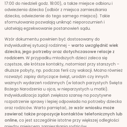
17:00 do niedzieli godz. 18:00), a także miejsce odbioru i
odwiezienia dziecka (odbiór z miejsca zamieszkania
dziecka, odwiezienie do tego samego miejsca). Takie
sformułowania pozwalają uniknąć nieporozumień i
ułatwiają egzekwowanie postanowień sądu.
Wzór dokumentu powinien być dostosowany do
indywidualnej sytuacji rodzinnej –
warto uwzględnić wiek
dziecka, jego potrzeby oraz dotychczasowe relacje z
rodzicem
. W przypadku młodszych dzieci zaleca się
częstsze, ale krótsze kontakty, natomiast przy starszych –
dłuższe pobyty, np. podczas ferii czy wakacji. Można również
rozważyć zapisy dotyczące świąt, urodzin czy innych
ważnych wydarzeń rodzinnych (w latach parzystych Święta
Bożego Narodzenia u ojca, w nieparzystych u matki).
Indywidualizacja żądań zwiększa szansę na pozytywne
rozpatrzenie sprawy i lepiej odpowiada na potrzeby dziecka
oraz rodziców. Warto pamiętać, że
wzór wniosku może
zawierać także propozycje kontaktów telefonicznych lub
online
, co jest szczególnie istotne przy większej odległości
między miejscem zamieszkania rodziców.