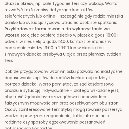
dłuższe okresy, np. całe tygodnie ferii czy wakacji. Warto
rozważyć także zapisy dotyczące kontaktów
telefonicznych lub online – szczególnie gdy rodzic mieszka
daleko lub sytuacja życiowa utrudnia osobiste spotkania.
Przykładowe sformułowania do wykorzystania we
wzorze to:
ojciec odbiera dziecko w piątek o godz. 18:00 i
odwozi w niedzielę o godz. 18:00, kontakt telefoniczny
codziennie między 19:00 a 20:00 lub w okresie ferii
zimowych dziecko przebywa u ojca przez pierwszy tydzień
ferii.
Dobrze przygotowany wzór wniosku pozwala na elastyczne
dopasowanie zapisów do realiów konkretnej rodziny i
potrzeb dziecka. Warto pamiętać, że sąd każdorazowo
analizuje sytuację indywidualnie – dlatego wskazane jest,
aby treść żądania była szczegółowa i odpowiadała
faktycznym możliwościom oraz oczekiwaniom obu stron.
Osoby zainteresowane tematyką mogą również poszerzyć
wiedzę o powiązane zagadnienia, takie jak mediacje
rodzinne czy sposoby egzekwowania postanowień
dotyczących kontaktów.