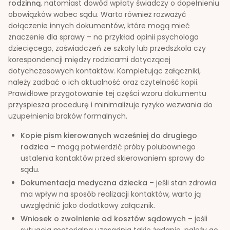
rodzinną
, natomiast dowód wpłaty świadczy o dopełnieniu
obowiązków wobec sądu. Warto również rozważyć
dołączenie innych dokumentów, które mogą mieć
znaczenie dla sprawy – na przykład opinii psychologa
dziecięcego, zaświadczeń ze szkoły lub przedszkola czy
korespondencji między rodzicami dotyczącej
dotychczasowych kontaktów. Kompletując załączniki,
należy zadbać o ich aktualność oraz czytelność kopii.
Prawidłowe przygotowanie tej części wzoru dokumentu
przyspiesza procedurę i minimalizuje ryzyko wezwania do
uzupełnienia braków formalnych.
Kopie pism kierowanych wcześniej do drugiego
rodzica
– mogą potwierdzić próby polubownego
ustalenia kontaktów przed skierowaniem sprawy do
sądu.
Dokumentacja medyczna dziecka
– jeśli stan zdrowia
ma wpływ na sposób realizacji kontaktów, warto ją
uwzględnić jako dodatkowy załącznik.
Wniosek o zwolnienie od kosztów sądowych
– jeśli
sytuacja materialna uzasadnia takie żądanie, należy go