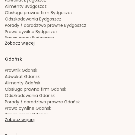
Alimenty
Bydgoszcz
Obsługa prawna firm
Bydgoszcz
Odszkodowania
Bydgoszcz
Porady / doradztwo prawne
Bydgoszcz
Prawo cywilne
Bydgoszcz
Prawo pracy
Bydgoszcz
Zobacz więcej
Prawo spadkowe
Bydgoszcz
Radca prawny
Bydgoszcz
Rozwód
Bydgoszcz
Gdańsk
Spadek
Bydgoszcz
Sporządzanie testamentów
Bydgoszcz
Prawnik
Gdańsk
Upadłość konsumencka
Bydgoszcz
Adwokat
Gdańsk
Windykacja należności
Bydgoszcz
Alimenty
Gdańsk
Zachowek
Bydgoszcz
Obsługa prawna firm
Gdańsk
Zakładanie i rejestracja spółek
Bydgoszcz
Odszkodowania
Gdańsk
Porady / doradztwo prawne
Gdańsk
Prawo cywilne
Gdańsk
Prawo pracy
Gdańsk
Zobacz więcej
Prawo spadkowe
Gdańsk
Radca prawny
Gdańsk
Rozwód
Gdańsk