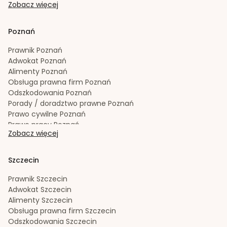
Zobacz więcej
Prawo spadkowe
Łódź
Radca prawny
Łódź
Rozwód
Łódź
Poznań
Spadek
Łódź
Sporządzanie testamentów
Łódź
Prawnik
Poznań
Upadłość konsumencka
Łódź
Adwokat
Poznań
Windykacja należności
Łódź
Alimenty
Poznań
Zachowek
Łódź
Obsługa prawna firm
Poznań
Zakładanie i rejestracja spółek
Łódź
Odszkodowania
Poznań
Porady / doradztwo prawne
Poznań
Prawo cywilne
Poznań
Prawo pracy
Poznań
Zobacz więcej
Prawo spadkowe
Poznań
Radca prawny
Poznań
Rozwód
Poznań
Szczecin
Spadek
Poznań
Sporządzanie testamentów
Poznań
Prawnik
Szczecin
Upadłość konsumencka
Poznań
Adwokat
Szczecin
Windykacja należności
Poznań
Alimenty
Szczecin
Zachowek
Poznań
Obsługa prawna firm
Szczecin
Zakładanie i rejestracja spółek
Poznań
Odszkodowania
Szczecin