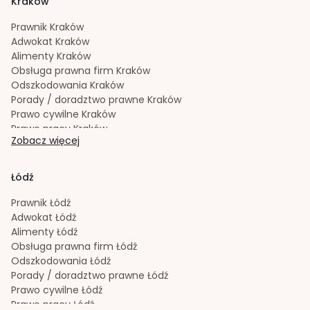
Kraków
Spadek
Gdańsk
Sporządzanie testamentów
Gdańsk
Prawnik
Kraków
Upadłość konsumencka
Gdańsk
Adwokat
Kraków
Windykacja należności
Gdańsk
Alimenty
Kraków
Zachowek
Gdańsk
Obsługa prawna firm
Kraków
Zakładanie i rejestracja spółek
Gdańsk
Odszkodowania
Kraków
Porady / doradztwo prawne
Kraków
Prawo cywilne
Kraków
Prawo pracy
Kraków
Zobacz więcej
Prawo spadkowe
Kraków
Radca prawny
Kraków
Rozwód
Kraków
Łódź
Spadek
Kraków
Sporządzanie testamentów
Kraków
Prawnik
Łódź
Upadłość konsumencka
Kraków
Adwokat
Łódź
Windykacja należności
Kraków
Alimenty
Łódź
Zachowek
Kraków
Obsługa prawna firm
Łódź
Zakładanie i rejestracja spółek
Kraków
Odszkodowania
Łódź
Porady / doradztwo prawne
Łódź
Prawo cywilne
Łódź
Prawo pracy
Łódź