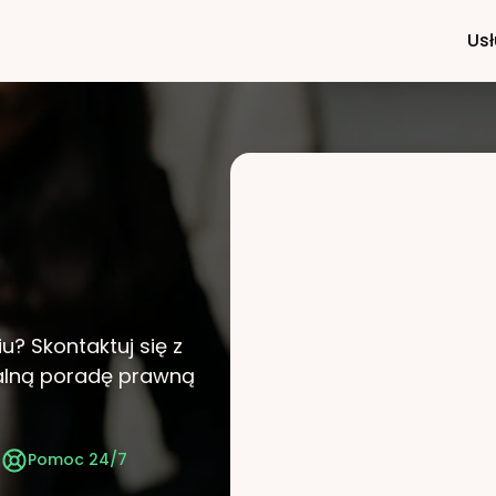
Usł
iu?
Skontaktuj się z
nalną poradę prawną
t
Pomoc 24/7