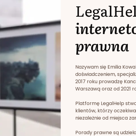
LegalHe
internet
prawna
Nazywam się Emilia Kowa
doświadczeniem, specjali
2017 roku prowadzę Kan
Warszawą oraz od 2021 rok
Platformę LegalHelp stw
klientów, którzy oczekiwa
niezależnie od miejsca za
Porady prawne są udziela