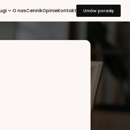
ugi
O nas
Cennik
Opinie
Kontakt
Umów poradę