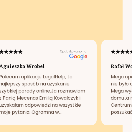
Opublikowano na:
Agnieszka Wrobel
Rafał W
Polecam aplikacje LegalHelp, to
Mega opc
najlepszy sposób na uzyskanie
nie było 
szybkiej porady online.Ja rozmawiam
Mega wyg
z Panią Mecenas Emilią Kowalczyk i
domu ,a n
uzyskałam odpowiedzi na wszystkie
Centrum 
moje pytania. Ogromna w...
poszukać 