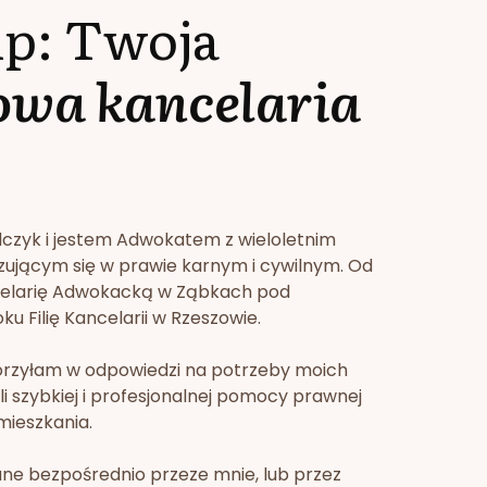
lp: Twoja
owa kancelaria
lczyk i jestem Adwokatem z wieloletnim
zującym się w prawie karnym i cywilnym. Od
celarię Adwokacką w Ząbkach pod
u Filię Kancelarii w Rzeszowie.
orzyłam w odpowiedzi na potrzeby moich
li szybkiej i profesjonalnej pomocy prawnej
mieszkania.
ne bezpośrednio przeze mnie, lub przez