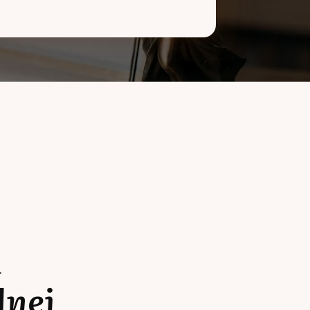
a
lnej