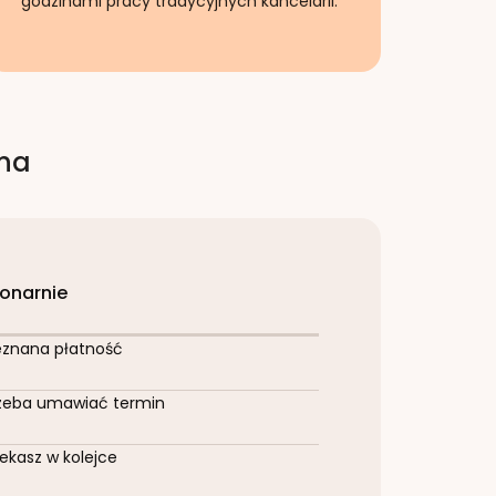
godzinami pracy tradycyjnych kancelarii.
rna
jonarnie
eznana płatność
zeba umawiać termin
ekasz w kolejce