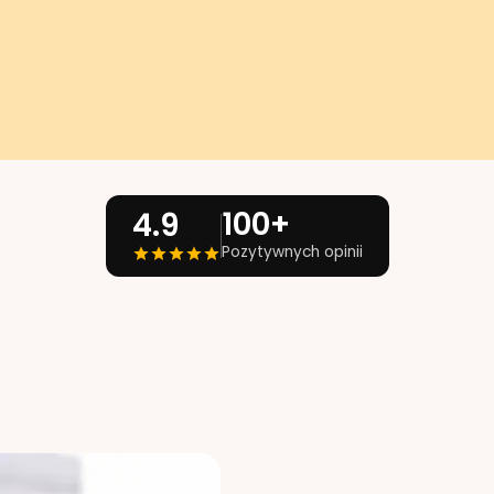
100+
4.9
Pozytywnych opinii