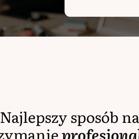
Najlepszy sposób n
rzymanie
profesjona