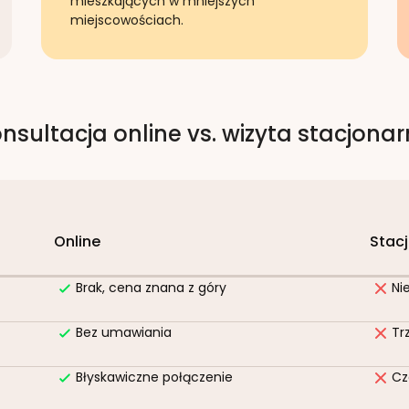
mieszkających w mniejszych
miejscowościach.
nsultacja online vs. wizyta stacjona
Online
Stac
Brak, cena znana z góry
Ni
Bez umawiania
Tr
Błyskawiczne połączenie
Cz