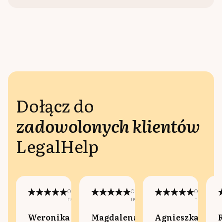
Dołącz do
zadowolonych klientów
LegalHelp
Opublikowano
Opublikowano
Opublikow
na:
na:
na:
Weronika
Magdalena
Agnieszka