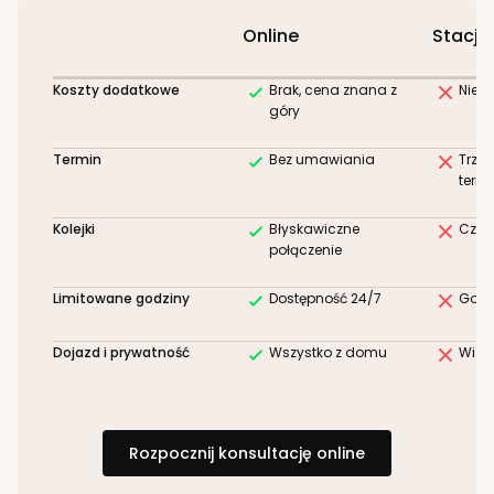
Online
Stacjo
Koszty dodatkowe
Brak, cena znana z
Niez
góry
Termin
Bez umawiania
Trze
term
Kolejki
Błyskawiczne
Czek
połączenie
Limitowane godziny
Dostępność 24/7
Godz
Dojazd i prywatność
Wszystko z domu
Wizy
Rozpocznij konsultację online