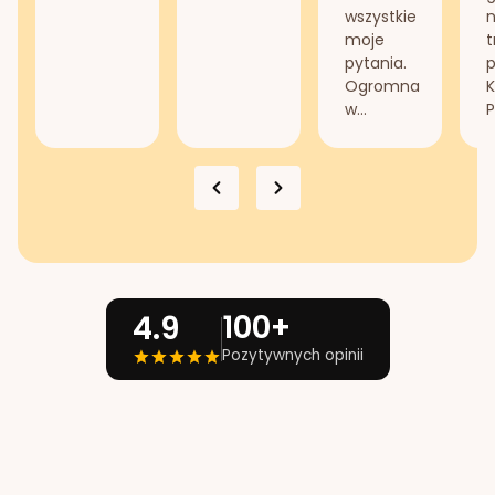
wszystkie
n
moje
t
pytania.
Ogromna
K
w...
P
100+
4.9
Pozytywnych opinii