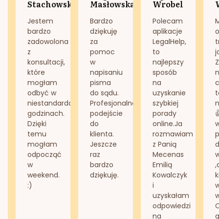
Stachowska
Masłowska
Wrobel
Jestem
Bardzo
Polecam
bardzo
dziękuję
aplikacje
o
zadowolona
za
LegalHelp,
t
z
pomoc
to
j
konsultacji,
w
najlepszy
Z
które
napisaniu
sposób
n
mogłam
pisma
na
odbyć w
do sądu.
uzyskanie
t
niestandardowych
Profesjonalne
szybkiej
n
godzinach.
podejście
porady
Dzięki
do
online.Ja
temu
klienta.
rozmawiam
mogłam
Jeszcze
z Panią
d
odpocząć
raz
Mecenas
w
bardzo
Emilią
,
weekend.
dziękuję.
Kowalczyk
k
:)
i
w
uzyskałam
odpowiedzi
na
g