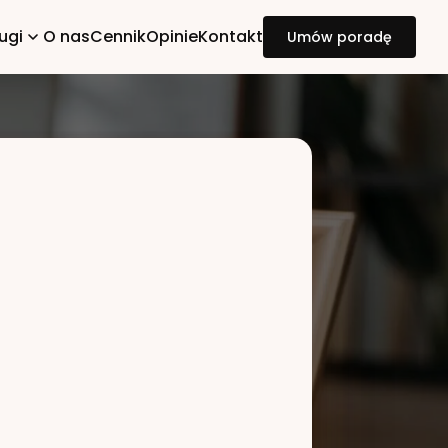
ugi
O nas
Cennik
Opinie
Kontakt
Umów poradę