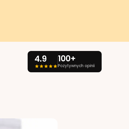
100+
4.9
Pozytywnych opinii