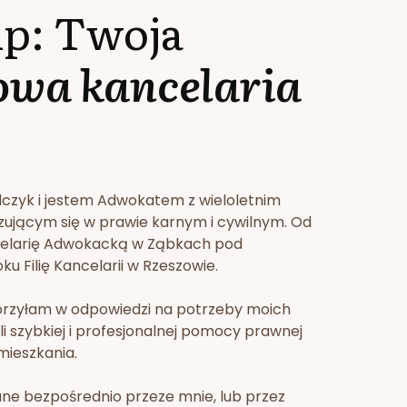
lp: Twoja
owa kancelaria
lczyk i jestem Adwokatem z wieloletnim
zującym się w prawie karnym i cywilnym. Od
celarię Adwokacką w Ząbkach pod
u Filię Kancelarii w Rzeszowie.
orzyłam w odpowiedzi na potrzeby moich
li szybkiej i profesjonalnej pomocy prawnej
mieszkania.
ne bezpośrednio przeze mnie, lub przez