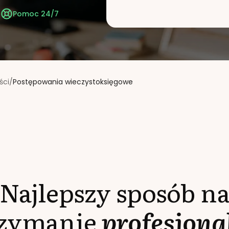
t
Pomoc 24/7
ści
/
Postępowania wieczystoksięgowe
Najlepszy sposób n
rzymanie
profesjona