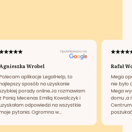
Opublikowano na:
Agnieszka Wrobel
Rafał W
Polecam aplikacje LegalHelp, to
Mega opc
najlepszy sposób na uzyskanie
nie było 
szybkiej porady online.Ja rozmawiam
Mega wyg
z Panią Mecenas Emilią Kowalczyk i
domu ,a n
uzyskałam odpowiedzi na wszystkie
Centrum 
moje pytania. Ogromna w...
poszukać 