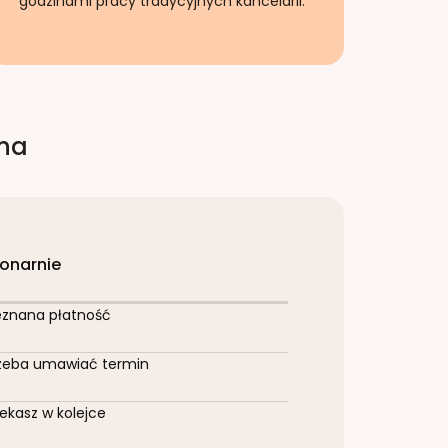
godzinami pracy tradycyjnych kancelarii.
rna
jonarnie
eznana płatność
zeba umawiać termin
ekasz w kolejce