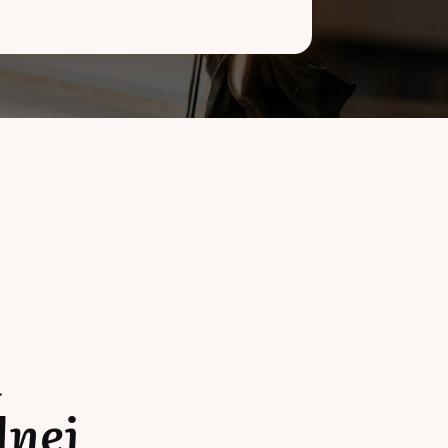
a
lnej