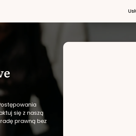
Usł
we
 Postępowania
aktuj się z naszą
poradę prawną bez