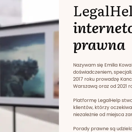
LegalHe
internet
prawna
Nazywam się Emilia Kowa
doświadczeniem, specjali
2017 roku prowadzę Kan
Warszawą oraz od 2021 rok
Platformę LegalHelp stw
klientów, którzy oczekiwa
niezależnie od miejsca za
Porady prawne są udziela