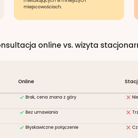
mieszkających w mniejszych
miejscowościach.
nsultacja online vs. wizyta stacjona
Online
Stac
Brak, cena znana z góry
Ni
Bez umawiania
Tr
Błyskawiczne połączenie
Cz