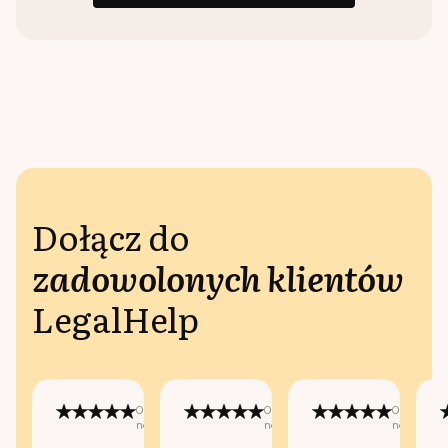
Dołącz do
zadowolonych klientów
LegalHelp
Opublikowano
Opublikowano
Opublikow
na:
na:
na: