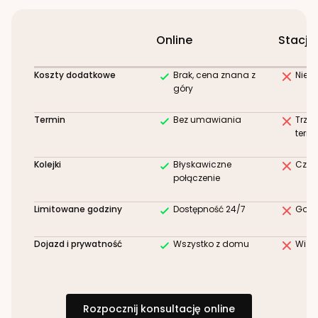
Online
Stacjo
Koszty dodatkowe
Brak, cena znana z
Niez
góry
Termin
Bez umawiania
Trze
term
Kolejki
Błyskawiczne
Czek
połączenie
Limitowane godziny
Dostępność 24/7
Godz
Dojazd i prywatność
Wszystko z domu
Wizy
Rozpocznij konsultację online