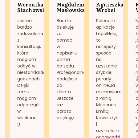
Weronika
Magdalena
Agnieszka
Stachowska
Masłowska
Wrobel
Jestem
Bardzo
Polecam
bardzo
dziękuję
aplikacje
o
zadowolona
za
LegalHelp,
t
z
pomoc
to
j
konsultacji,
w
najlepszy
Z
które
napisaniu
sposób
n
mogłam
pisma
na
odbyć w
do sądu.
uzyskanie
t
niestandardowych
Profesjonalne
szybkiej
n
godzinach.
podejście
porady
Dzięki
do
online.Ja
temu
klienta.
rozmawiam
mogłam
Jeszcze
z Panią
d
odpocząć
raz
Mecenas
w
bardzo
Emilią
,
weekend.
dziękuję.
Kowalczyk
k
:)
i
w
uzyskałam
odpowiedzi