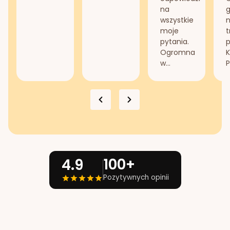
na
g
wszystkie
n
moje
t
pytania.
Ogromna
K
w...
P
100+
4.9
Pozytywnych opinii