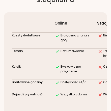
Online
Stacjo
Koszty dodatkowe
Brak, cena znana z
Niez
góry
Termin
Bez umawiania
Trze
term
Kolejki
Błyskawiczne
Czek
połączenie
Limitowane godziny
Dostępność 24/7
Godz
Dojazd i prywatność
Wszystko z domu
Wizy