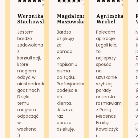
na:
na:
na:
Weronika
Magdalena
Agnieszka
Stachowska
Masłowska
Wrobel
Jestem
Bardzo
Polecam
bardzo
dziękuję
aplikacje
o
zadowolona
za
LegalHelp,
t
z
pomoc
to
j
konsultacji,
w
najlepszy
Z
które
napisaniu
sposób
n
mogłam
pisma
na
odbyć w
do sądu.
uzyskanie
t
niestandardowych
Profesjonalne
szybkiej
n
godzinach.
podejście
porady
Dzięki
do
online.Ja
temu
klienta.
rozmawiam
mogłam
Jeszcze
z Panią
d
odpocząć
raz
Mecenas
w
bardzo
Emilią
,
weekend.
dziękuję.
Kowalczyk
k
:)
i
w