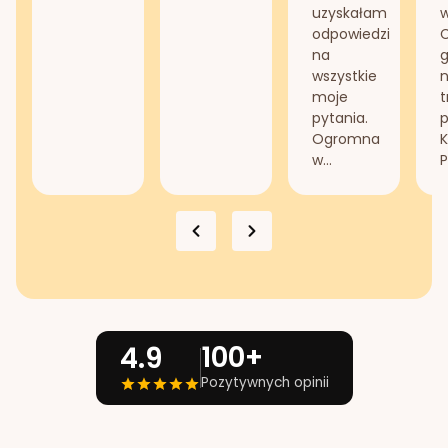
uzyskałam
odpowiedzi
na
g
wszystkie
n
moje
t
pytania.
Ogromna
K
w...
P
100+
4.9
Pozytywnych opinii