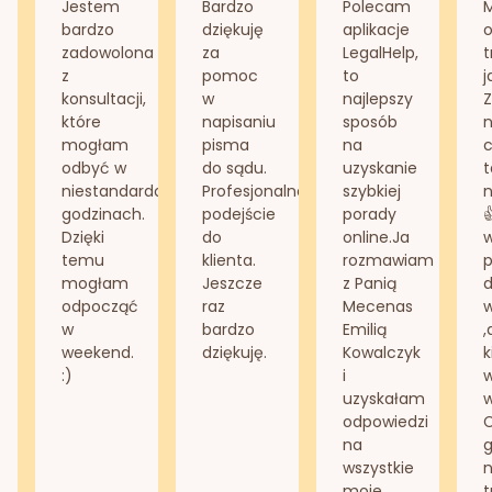
Jestem
Bardzo
Polecam
bardzo
dziękuję
aplikacje
o
zadowolona
za
LegalHelp,
t
z
pomoc
to
j
konsultacji,
w
najlepszy
Z
które
napisaniu
sposób
n
mogłam
pisma
na
odbyć w
do sądu.
uzyskanie
t
niestandardowych
Profesjonalne
szybkiej
n
godzinach.
podejście
porady
Dzięki
do
online.Ja
temu
klienta.
rozmawiam
mogłam
Jeszcze
z Panią
d
odpocząć
raz
Mecenas
w
bardzo
Emilią
,
weekend.
dziękuję.
Kowalczyk
k
:)
i
w
uzyskałam
odpowiedzi
na
g
wszystkie
n
moje
t