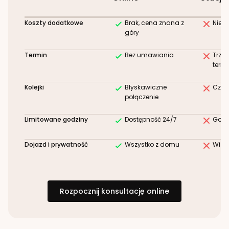
Koszty dodatkowe
Brak, cena znana z
Niez
góry
Termin
Bez umawiania
Trze
term
Kolejki
Błyskawiczne
Czek
połączenie
Limitowane godziny
Dostępność 24/7
Godz
Dojazd i prywatność
Wszystko z domu
Wizy
Rozpocznij konsultację online