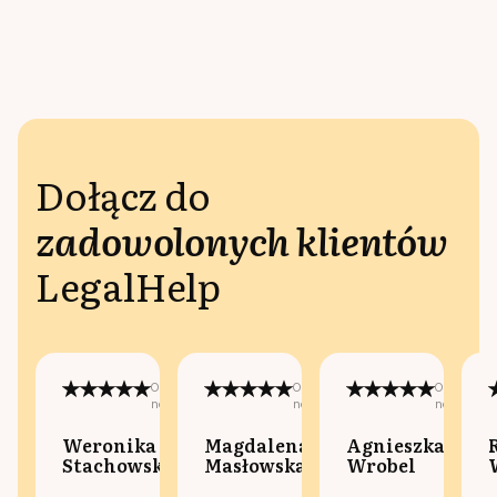
Dołącz do
zadowolonych klientów
LegalHelp
Opublikowano
Opublikowano
Opublikow
na:
na:
na:
Weronika
Magdalena
Agnieszka
Stachowska
Masłowska
Wrobel