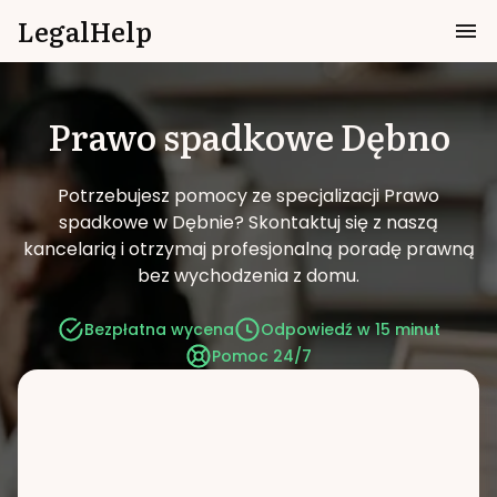
LegalHelp
Prawo spadkowe
Dębno
Potrzebujesz pomocy ze specjalizacji Prawo
spadkowe w Dębnie?
Skontaktuj się z naszą
kancelarią i otrzymaj profesjonalną poradę prawną
bez wychodzenia z domu.
Bezpłatna wycena
Odpowiedź w 15 minut
Pomoc 24/7