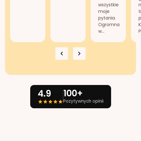
wszystkie
n
moje
t
pytania.
Ogromna
K
w...
P
100+
4.9
Pozytywnych opinii