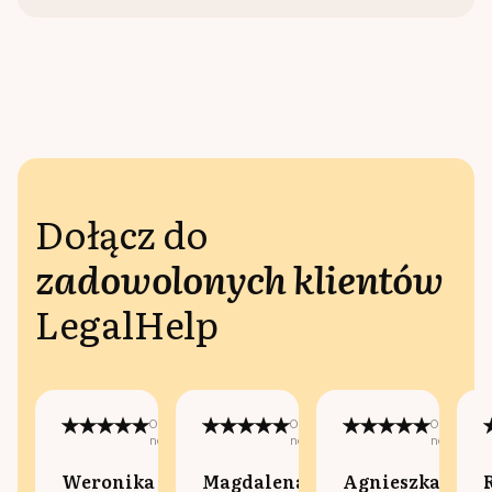
Dołącz do
zadowolonych klientów
LegalHelp
Opublikowano
Opublikowano
Opublikow
na:
na:
na:
Weronika
Magdalena
Agnieszka