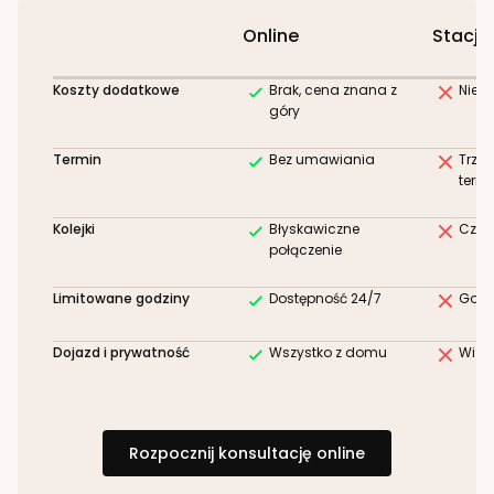
Online
Stacjo
Koszty dodatkowe
Brak, cena znana z
Niez
góry
Termin
Bez umawiania
Trze
term
Kolejki
Błyskawiczne
Czek
połączenie
Limitowane godziny
Dostępność 24/7
Godz
Dojazd i prywatność
Wszystko z domu
Wizy
Rozpocznij konsultację online