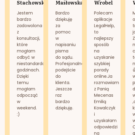
Stachowska
Masłowska
Wrobel
Jestem
Bardzo
Polecam
bardzo
dziękuję
aplikacje
o
zadowolona
za
LegalHelp,
t
z
pomoc
to
j
konsultacji,
w
najlepszy
Z
które
napisaniu
sposób
n
mogłam
pisma
na
odbyć w
do sądu.
uzyskanie
t
niestandardowych
Profesjonalne
szybkiej
n
godzinach.
podejście
porady
Dzięki
do
online.Ja
temu
klienta.
rozmawiam
mogłam
Jeszcze
z Panią
d
odpocząć
raz
Mecenas
w
bardzo
Emilią
,
weekend.
dziękuję.
Kowalczyk
k
:)
i
w
uzyskałam
odpowiedzi
na
g