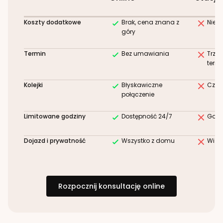
Koszty dodatkowe
Brak, cena znana z
Niez
góry
Termin
Bez umawiania
Trze
term
Kolejki
Błyskawiczne
Czek
połączenie
Limitowane godziny
Dostępność 24/7
Godz
Dojazd i prywatność
Wszystko z domu
Wizy
Rozpocznij konsultację online