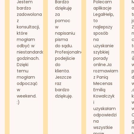
Jestem
Bardzo
Polecam
bardzo
dziękuję
aplikacje
o
zadowolona
za
LegalHelp,
t
z
pomoc
to
j
konsultacji,
w
najlepszy
Z
które
napisaniu
sposób
n
mogłam
pisma
na
odbyć w
do sądu.
uzyskanie
t
niestandardowych
Profesjonalne
szybkiej
n
godzinach.
podejście
porady
Dzięki
do
online.Ja
temu
klienta.
rozmawiam
mogłam
Jeszcze
z Panią
d
odpocząć
raz
Mecenas
w
bardzo
Emilią
,
weekend.
dziękuję.
Kowalczyk
k
:)
i
w
uzyskałam
odpowiedzi
na
g
wszystkie
n
moje
t