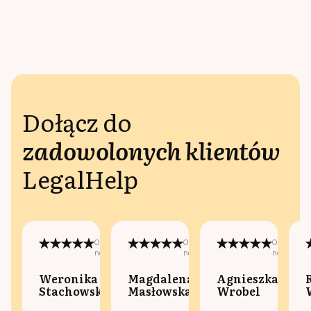
Dołącz do
zadowolonych klientów
LegalHelp
Opublikowano
Opublikowano
Opublikow
na:
na:
na:
Weronika
Magdalena
Agnieszka
Stachowska
Masłowska
Wrobel