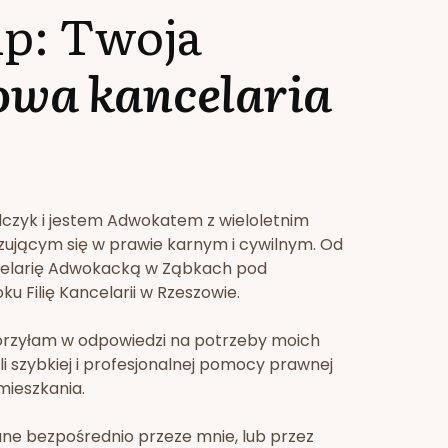
lp: Twoja
owa kancelaria
lczyk i jestem Adwokatem z wieloletnim
zującym się w prawie karnym i cywilnym. Od
celarię Adwokacką w Ząbkach pod
u Filię Kancelarii w Rzeszowie.
orzyłam w odpowiedzi na potrzeby moich
li szybkiej i profesjonalnej pomocy prawnej
mieszkania.
ne bezpośrednio przeze mnie, lub przez