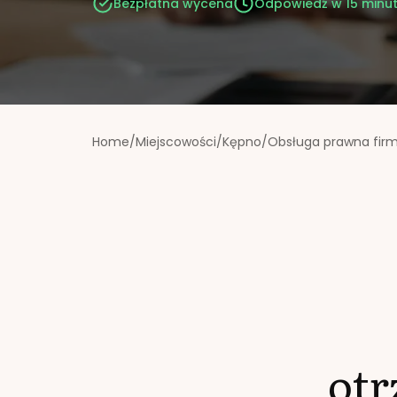
Bezpłatna wycena
Odpowiedź w 15 minu
Home
/
Miejscowości
/
Kępno
/
Obsługa prawna fir
ot