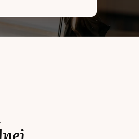
a
lnej