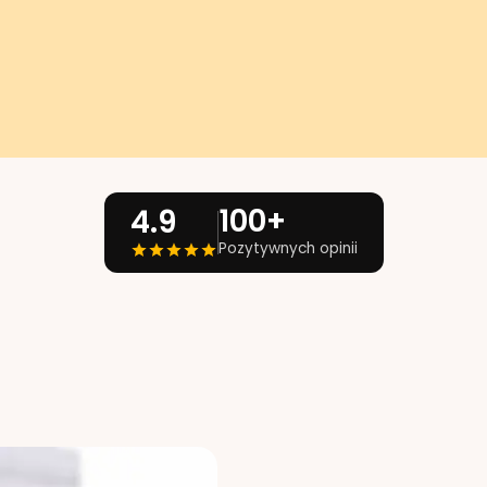
100+
4.9
Pozytywnych opinii