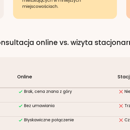
mieszkających w mniejszych
miejscowościach.
nsultacja online vs. wizyta stacjona
Online
Stac
Brak, cena znana z góry
Ni
Bez umawiania
Tr
Błyskawiczne połączenie
Cz