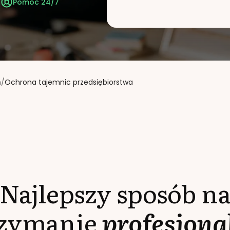
t
Pomoc 24/7
m
/
Ochrona tajemnic przedsiębiorstwa
Najlepszy sposób n
rzymanie
profesjona