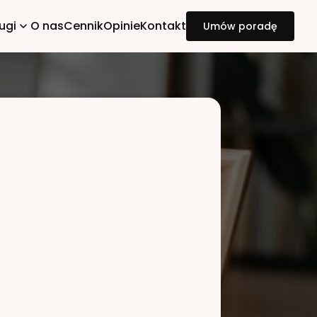
ugi
O nas
Cennik
Opinie
Kontakt
Umów poradę