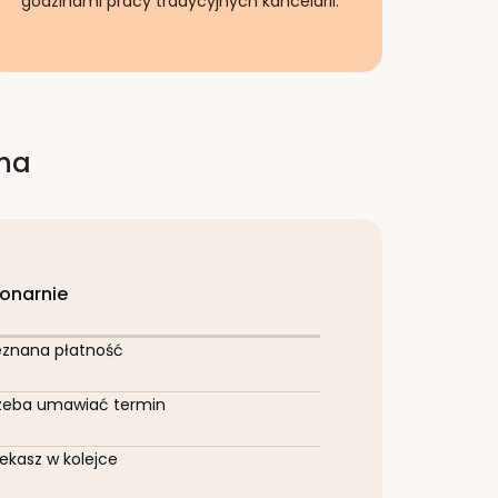
godzinami pracy tradycyjnych kancelarii.
rna
jonarnie
eznana płatność
zeba umawiać termin
ekasz w kolejce