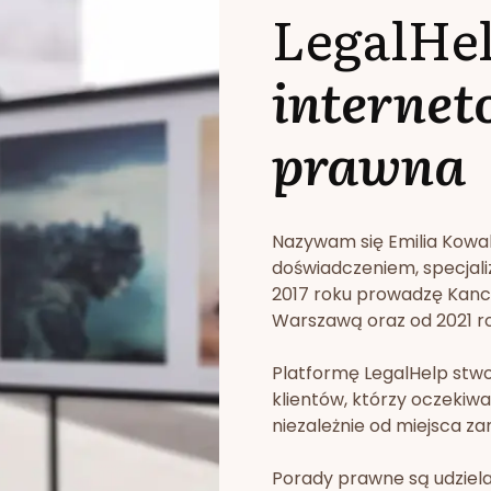
LegalHe
internet
prawna
Nazywam się Emilia Kowa
doświadczeniem, specjali
2017 roku prowadzę Kan
Warszawą oraz od 2021 rok
Platformę LegalHelp stw
klientów, którzy oczekiwa
niezależnie od miejsca za
Porady prawne są udziela