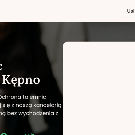
Usł
c
Kępno
 Ochrona tajemnic
 się z naszą kancelarią
wną bez wychodzenia z