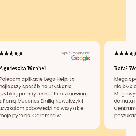
Opublikowano na:
Agnieszka Wrobel
Rafał W
Polecam aplikacje LegalHelp, to
Mega opc
najlepszy sposób na uzyskanie
nie było 
szybkiej porady online.Ja rozmawiam
Mega wyg
z Panią Mecenas Emilią Kowalczyk i
domu ,a n
uzyskałam odpowiedzi na wszystkie
Centrum 
moje pytania. Ogromna w...
poszukać 