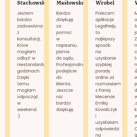
Stachowska
Masłowska
Wrobel
Jestem
Bardzo
Polecam
bardzo
dziękuję
aplikacje
o
zadowolona
za
LegalHelp,
t
z
pomoc
to
j
konsultacji,
w
najlepszy
Z
które
napisaniu
sposób
n
mogłam
pisma
na
odbyć w
do sądu.
uzyskanie
t
niestandardowych
Profesjonalne
szybkiej
n
godzinach.
podejście
porady
Dzięki
do
online.Ja
temu
klienta.
rozmawiam
mogłam
Jeszcze
z Panią
d
odpocząć
raz
Mecenas
w
bardzo
Emilią
,
weekend.
dziękuję.
Kowalczyk
k
:)
i
w
uzyskałam
odpowiedzi
na
g