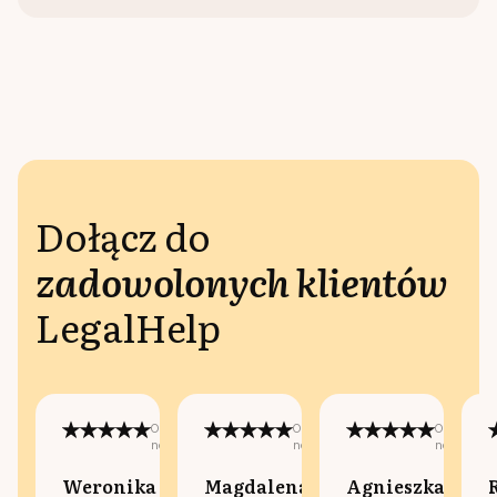
Dołącz do
zadowolonych klientów
LegalHelp
Opublikowano
Opublikowano
Opublikow
na:
na:
na:
Weronika
Magdalena
Agnieszka