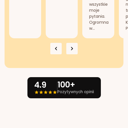
wszystkie
n
moje
t
pytania.
Ogromna
K
w...
P
100+
4.9
Pozytywnych opinii