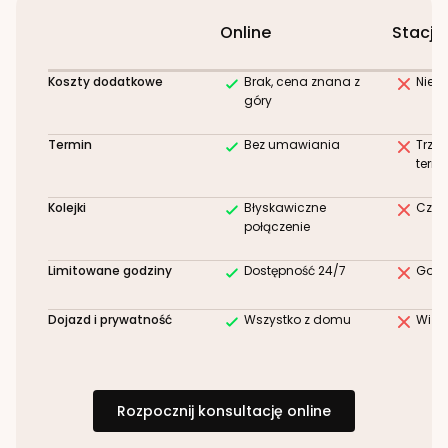
Online
Stacjo
Koszty dodatkowe
Brak, cena znana z
Niez
góry
Termin
Bez umawiania
Trze
term
Kolejki
Błyskawiczne
Czek
połączenie
Limitowane godziny
Dostępność 24/7
Godz
Dojazd i prywatność
Wszystko z domu
Wizy
Rozpocznij konsultację online