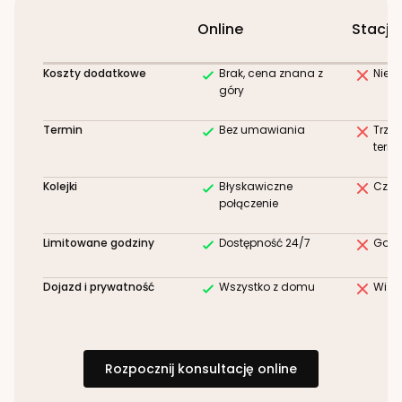
Online
Stacjo
Koszty dodatkowe
Brak, cena znana z
Niez
góry
Termin
Bez umawiania
Trze
term
Kolejki
Błyskawiczne
Czek
połączenie
Limitowane godziny
Dostępność 24/7
Godz
Dojazd i prywatność
Wszystko z domu
Wizy
Rozpocznij konsultację online