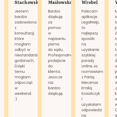
Stachowska
Masłowska
Wrobel
Jestem
Bardzo
Polecam
bardzo
dziękuję
aplikacje
o
zadowolona
za
LegalHelp,
t
z
pomoc
to
j
konsultacji,
w
najlepszy
Z
które
napisaniu
sposób
n
mogłam
pisma
na
odbyć w
do sądu.
uzyskanie
t
niestandardowych
Profesjonalne
szybkiej
n
godzinach.
podejście
porady
Dzięki
do
online.Ja
temu
klienta.
rozmawiam
mogłam
Jeszcze
z Panią
d
odpocząć
raz
Mecenas
w
bardzo
Emilią
,
weekend.
dziękuję.
Kowalczyk
k
:)
i
w
uzyskałam
odpowiedzi
na
g