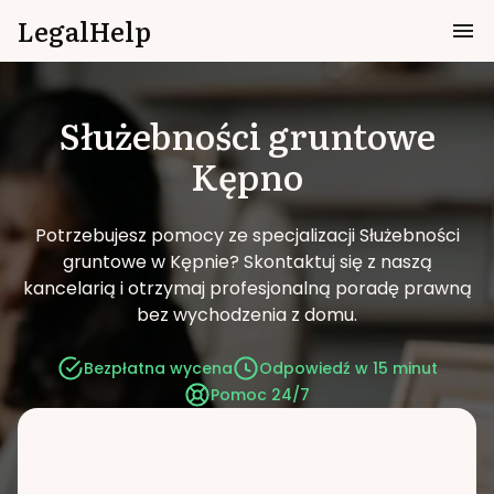
LegalHelp
Służebności gruntowe
Kępno
Potrzebujesz pomocy ze specjalizacji Służebności
gruntowe w Kępnie?
Skontaktuj się z naszą
kancelarią i otrzymaj profesjonalną poradę prawną
bez wychodzenia z domu.
Bezpłatna wycena
Odpowiedź w 15 minut
Pomoc 24/7