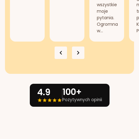
wszystkie
n
moje
t
pytania.
Ogromna
K
w...
P
100+
4.9
Pozytywnych opinii