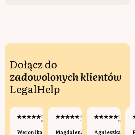
Dołącz do
zadowolonych klientów
LegalHelp
Opublikowano
Opublikowano
Opublikow
na:
na:
na:
Weronika
Magdalena
Agnieszka