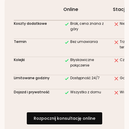
Online
Stacjo
Koszty dodatkowe
Brak, cena znana z
Niez
góry
Termin
Bez umawiania
Trze
term
Kolejki
Błyskawiczne
Czek
połączenie
Limitowane godziny
Dostępność 24/7
Godz
Dojazd i prywatność
Wszystko z domu
Wizy
Rozpocznij konsultację online