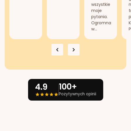
wszystkie
n
moje
t
pytania.
Ogromna
K
w...
P
100+
4.9
Pozytywnych opinii