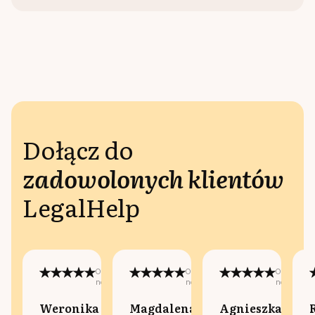
Dołącz do
zadowolonych klientów
LegalHelp
Opublikowano
Opublikowano
Opublikow
na:
na:
na:
Weronika
Magdalena
Agnieszka