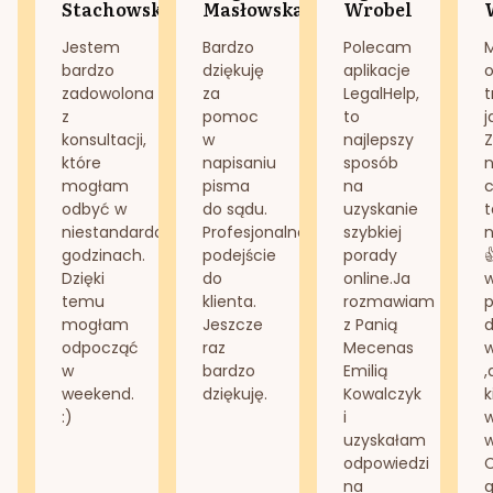
Stachowska
Masłowska
Wrobel
Jestem
Bardzo
Polecam
bardzo
dziękuję
aplikacje
o
zadowolona
za
LegalHelp,
t
z
pomoc
to
j
konsultacji,
w
najlepszy
Z
które
napisaniu
sposób
n
mogłam
pisma
na
odbyć w
do sądu.
uzyskanie
t
niestandardowych
Profesjonalne
szybkiej
n
godzinach.
podejście
porady
Dzięki
do
online.Ja
temu
klienta.
rozmawiam
mogłam
Jeszcze
z Panią
d
odpocząć
raz
Mecenas
w
bardzo
Emilią
,
weekend.
dziękuję.
Kowalczyk
k
:)
i
w
uzyskałam
odpowiedzi
na
g