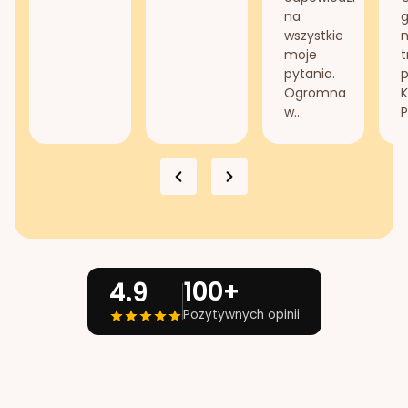
na
g
wszystkie
n
moje
t
pytania.
Ogromna
K
w...
P
100+
4.9
Pozytywnych opinii