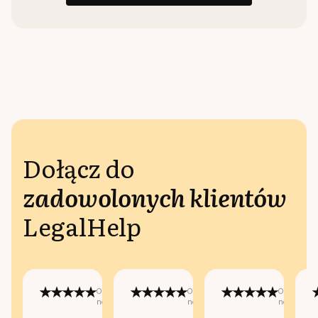
Dołącz do
zadowolonych klientów
LegalHelp
Opublikowano
Opublikowano
Opublikow
na:
na:
na: