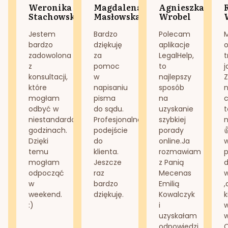
Weronika
Magdalena
Agnieszka
Stachowska
Masłowska
Wrobel
Jestem
Bardzo
Polecam
bardzo
dziękuję
aplikacje
o
zadowolona
za
LegalHelp,
t
z
pomoc
to
j
konsultacji,
w
najlepszy
Z
które
napisaniu
sposób
n
mogłam
pisma
na
odbyć w
do sądu.
uzyskanie
t
niestandardowych
Profesjonalne
szybkiej
n
godzinach.
podejście
porady
Dzięki
do
online.Ja
temu
klienta.
rozmawiam
mogłam
Jeszcze
z Panią
d
odpocząć
raz
Mecenas
w
bardzo
Emilią
,
weekend.
dziękuję.
Kowalczyk
k
:)
i
w
uzyskałam
odpowiedzi