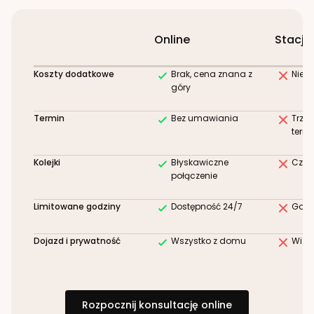
Online
Stacjo
Koszty dodatkowe
Brak, cena znana z
Niez
góry
Termin
Bez umawiania
Trze
term
Kolejki
Błyskawiczne
Czek
połączenie
Limitowane godziny
Dostępność 24/7
Godz
Dojazd i prywatność
Wszystko z domu
Wizy
Rozpocznij konsultację online