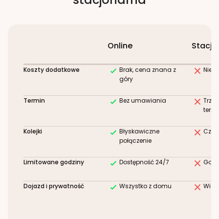
Online
Stacjo
Koszty dodatkowe
Brak, cena znana z
Niez
góry
Termin
Bez umawiania
Trze
term
Kolejki
Błyskawiczne
Czek
połączenie
Limitowane godziny
Dostępność 24/7
Godz
Dojazd i prywatność
Wszystko z domu
Wizy