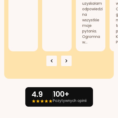
uzyskałam
odpowiedzi
na
g
wszystkie
n
moje
t
pytania.
Ogromna
K
w...
P
100+
4.9
Pozytywnych opinii