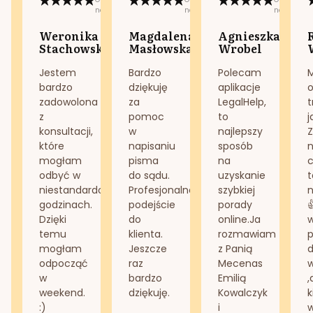
na:
na:
na:
Weronika
Magdalena
Agnieszka
Stachowska
Masłowska
Wrobel
Jestem
Bardzo
Polecam
bardzo
dziękuję
aplikacje
o
zadowolona
za
LegalHelp,
t
z
pomoc
to
j
konsultacji,
w
najlepszy
Z
które
napisaniu
sposób
n
mogłam
pisma
na
odbyć w
do sądu.
uzyskanie
t
niestandardowych
Profesjonalne
szybkiej
n
godzinach.
podejście
porady
Dzięki
do
online.Ja
temu
klienta.
rozmawiam
mogłam
Jeszcze
z Panią
d
odpocząć
raz
Mecenas
w
bardzo
Emilią
,
weekend.
dziękuję.
Kowalczyk
k
:)
i
w