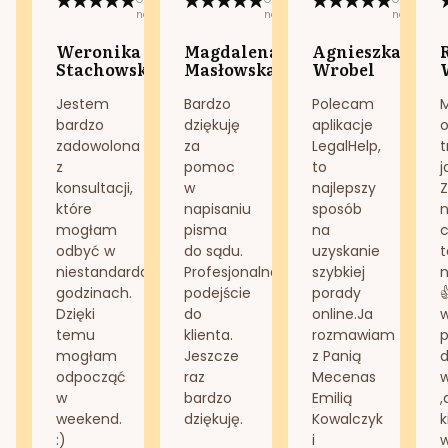
na:
na:
na:
Weronika
Magdalena
Agnieszka
Stachowska
Masłowska
Wrobel
Jestem
Bardzo
Polecam
bardzo
dziękuję
aplikacje
o
zadowolona
za
LegalHelp,
t
z
pomoc
to
j
konsultacji,
w
najlepszy
Z
które
napisaniu
sposób
n
mogłam
pisma
na
odbyć w
do sądu.
uzyskanie
t
niestandardowych
Profesjonalne
szybkiej
n
godzinach.
podejście
porady
Dzięki
do
online.Ja
temu
klienta.
rozmawiam
mogłam
Jeszcze
z Panią
d
odpocząć
raz
Mecenas
w
bardzo
Emilią
,
weekend.
dziękuję.
Kowalczyk
k
:)
i
w