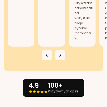
uzyskałam
odpowiedzi
na
g
wszystkie
n
moje
t
pytania.
Ogromna
K
w...
P
100+
4.9
Pozytywnych opinii