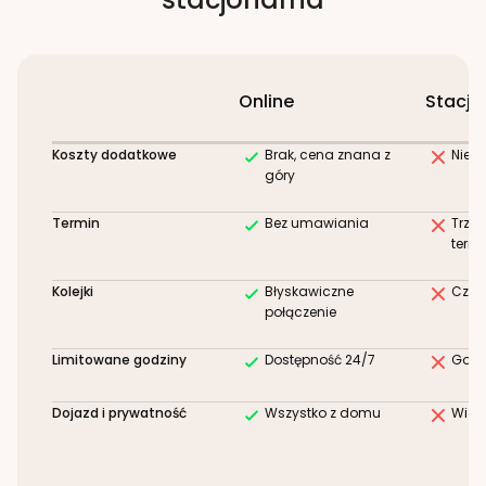
Online
Stacjo
Koszty dodatkowe
Brak, cena znana z
Niez
góry
Termin
Bez umawiania
Trze
term
Kolejki
Błyskawiczne
Czek
połączenie
Limitowane godziny
Dostępność 24/7
Godz
Dojazd i prywatność
Wszystko z domu
Wizy