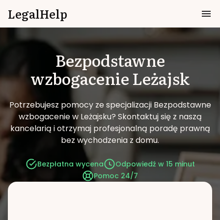
LegalHelp
Bezpodstawne
wzbogacenie
Leżajsk
Potrzebujesz pomocy ze specjalizacji Bezpodstawne
wzbogacenie w Leżajsku?
Skontaktuj się z naszą
kancelarią i otrzymaj profesjonalną poradę prawną
bez wychodzenia z domu.
Bezpłatna wycena
Odpowiedź w 15 minut
Pomoc 24/7