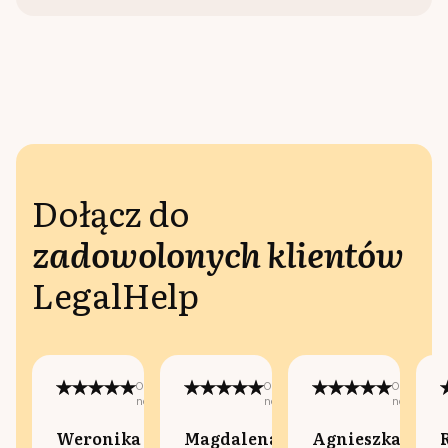
Dołącz do
zadowolonych klientów
LegalHelp
Opublikowano
Opublikowano
Opublikow
na:
na:
na:
Weronika
Magdalena
Agnieszka