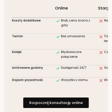
Online
Stacjo
Koszty dodatkowe
Brak, cena znana z
Niez
góry
Termin
Bez umawiania
Trze
term
Kolejki
Błyskawiczne
Czek
połączenie
Limitowane godziny
Dostępność 24/7
Godz
Dojazd i prywatność
Wszystko z domu
Wizy
Rozpocznij konsultację online