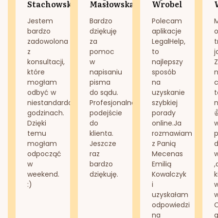
Stachowska
Masłowska
Wrobel
Jestem
Bardzo
Polecam
bardzo
dziękuję
aplikacje
o
zadowolona
za
LegalHelp,
t
z
pomoc
to
j
konsultacji,
w
najlepszy
Z
które
napisaniu
sposób
n
mogłam
pisma
na
odbyć w
do sądu.
uzyskanie
t
niestandardowych
Profesjonalne
szybkiej
n
godzinach.
podejście
porady
Dzięki
do
online.Ja
temu
klienta.
rozmawiam
mogłam
Jeszcze
z Panią
d
odpocząć
raz
Mecenas
w
bardzo
Emilią
,
weekend.
dziękuję.
Kowalczyk
k
:)
i
w
uzyskałam
odpowiedzi
na
g