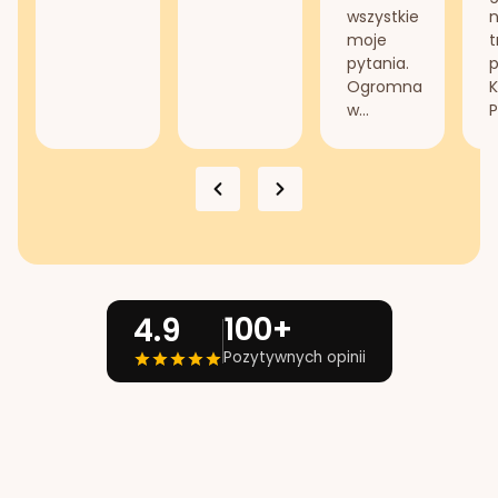
wszystkie
n
moje
t
pytania.
Ogromna
K
w...
P
100+
4.9
Pozytywnych opinii