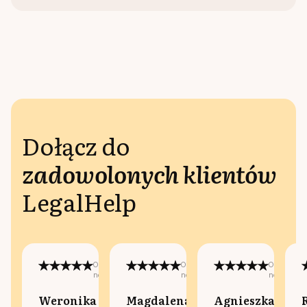
Dołącz do
zadowolonych klientów
LegalHelp
Opublikowano
Opublikowano
Opublikow
na:
na:
na:
Weronika
Magdalena
Agnieszka