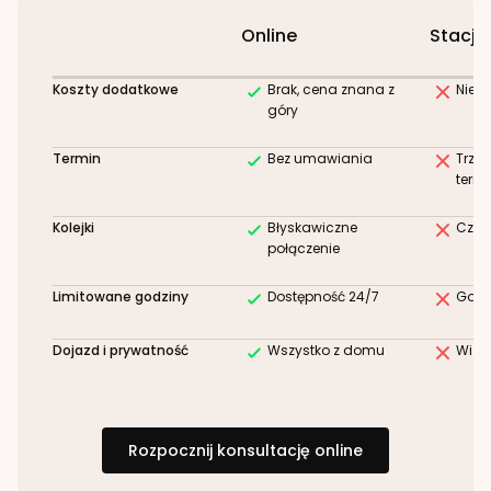
Online
Stacjo
Koszty dodatkowe
Brak, cena znana z
Niez
góry
Termin
Bez umawiania
Trze
term
Kolejki
Błyskawiczne
Czek
połączenie
Limitowane godziny
Dostępność 24/7
Godz
Dojazd i prywatność
Wszystko z domu
Wizy
Rozpocznij konsultację online