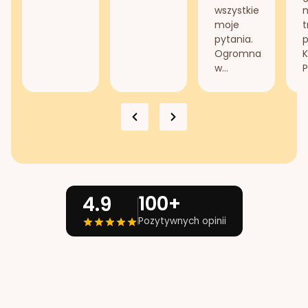
wszystkie
n
moje
t
pytania.
Ogromna
K
w...
P
100+
4.9
Pozytywnych opinii