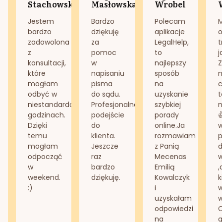
Stachowska
Masłowska
Wrobel
Jestem
Bardzo
Polecam
bardzo
dziękuję
aplikacje
o
zadowolona
za
LegalHelp,
t
z
pomoc
to
j
konsultacji,
w
najlepszy
Z
które
napisaniu
sposób
n
mogłam
pisma
na
odbyć w
do sądu.
uzyskanie
t
niestandardowych
Profesjonalne
szybkiej
n
godzinach.
podejście
porady
Dzięki
do
online.Ja
temu
klienta.
rozmawiam
mogłam
Jeszcze
z Panią
d
odpocząć
raz
Mecenas
w
bardzo
Emilią
,
weekend.
dziękuję.
Kowalczyk
k
:)
i
w
uzyskałam
odpowiedzi
na
g