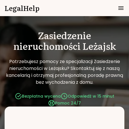
LegalHelp
Zasiedzenie
nieruchomości
Leżajsk
Potrzebujesz pomocy ze specjalizacji Zasiedzenie
nieruchomości w Leżajsku?
Skontaktuj się z naszą
kancelarią i otrzymaj profesjonalną poradę prawną
bez wychodzenia z domu.
Bezpłatna wycena
Odpowiedź w 15 minut
Pomoc 24/7