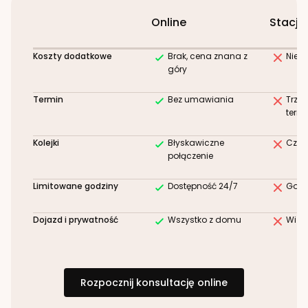
Online
Stacjo
Koszty dodatkowe
Brak, cena znana z
Niez
góry
Termin
Bez umawiania
Trze
term
Kolejki
Błyskawiczne
Czek
połączenie
Limitowane godziny
Dostępność 24/7
Godz
Dojazd i prywatność
Wszystko z domu
Wizy
Rozpocznij konsultację online