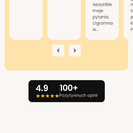
wszystkie
n
moje
t
pytania.
Ogromna
K
w...
P
100+
4.9
Pozytywnych opinii