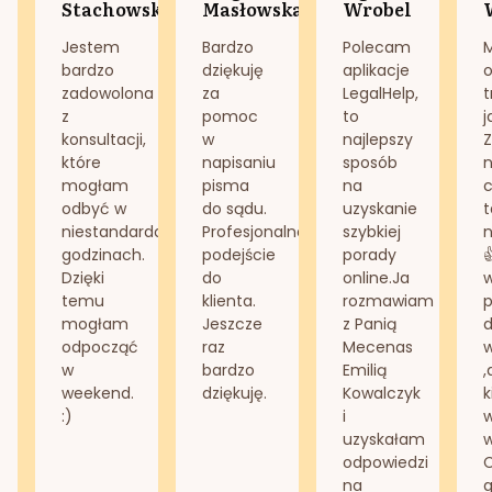
Stachowska
Masłowska
Wrobel
Jestem
Bardzo
Polecam
bardzo
dziękuję
aplikacje
o
zadowolona
za
LegalHelp,
t
z
pomoc
to
j
konsultacji,
w
najlepszy
Z
które
napisaniu
sposób
n
mogłam
pisma
na
odbyć w
do sądu.
uzyskanie
t
niestandardowych
Profesjonalne
szybkiej
n
godzinach.
podejście
porady
Dzięki
do
online.Ja
temu
klienta.
rozmawiam
mogłam
Jeszcze
z Panią
d
odpocząć
raz
Mecenas
w
bardzo
Emilią
,
weekend.
dziękuję.
Kowalczyk
k
:)
i
w
uzyskałam
odpowiedzi
na
g