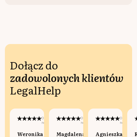
Dołącz do
zadowolonych klientów
LegalHelp
Opublikowano
Opublikowano
Opublikow
na:
na:
na:
Weronika
Magdalena
Agnieszka