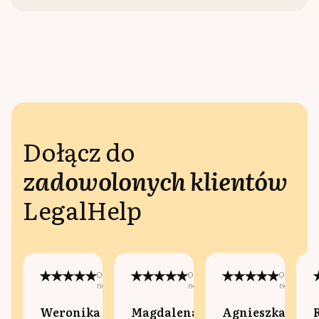
Dołącz do
zadowolonych klientów
LegalHelp
Opublikowano
Opublikowano
Opublikow
na:
na:
na:
Weronika
Magdalena
Agnieszka