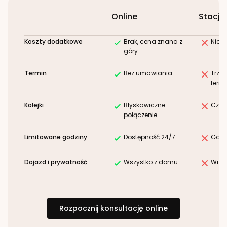
Online
Stacjo
Koszty dodatkowe
Brak, cena znana z
Niez
góry
Termin
Bez umawiania
Trze
term
Kolejki
Błyskawiczne
Czek
połączenie
Limitowane godziny
Dostępność 24/7
Godz
Dojazd i prywatność
Wszystko z domu
Wizy
Rozpocznij konsultację online