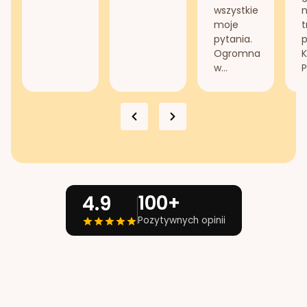
wszystkie
n
moje
t
pytania.
Ogromna
K
w...
P
100+
4.9
Pozytywnych opinii