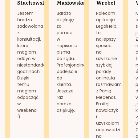
Stachowska
Masłowska
Wrobel
Jestem
Bardzo
Polecam
bardzo
dziękuję
aplikacje
o
zadowolona
za
LegalHelp,
t
z
pomoc
to
j
konsultacji,
w
najlepszy
Z
które
napisaniu
sposób
n
mogłam
pisma
na
odbyć w
do sądu.
uzyskanie
t
niestandardowych
Profesjonalne
szybkiej
n
godzinach.
podejście
porady
Dzięki
do
online.Ja
temu
klienta.
rozmawiam
mogłam
Jeszcze
z Panią
d
odpocząć
raz
Mecenas
w
bardzo
Emilią
,
weekend.
dziękuję.
Kowalczyk
k
:)
i
w
uzyskałam
odpowiedzi
na
g