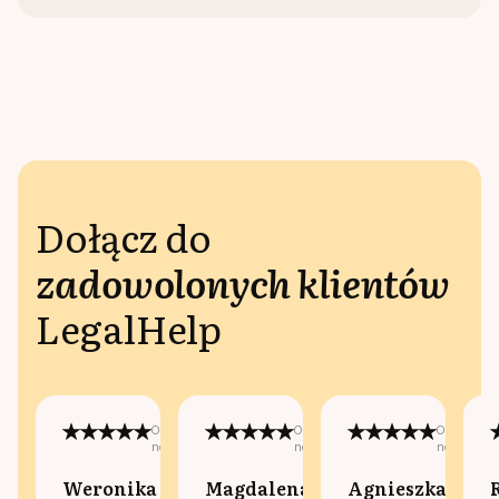
Dołącz do
zadowolonych klientów
LegalHelp
Opublikowano
Opublikowano
Opublikow
na:
na:
na:
Weronika
Magdalena
Agnieszka