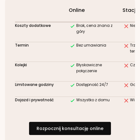
Online
Stacjo
Koszty dodatkowe
Brak, cena znana z
Niez
góry
Termin
Bez umawiania
Trze
term
Kolejki
Błyskawiczne
Czek
połączenie
Limitowane godziny
Dostępność 24/7
Godz
Dojazd i prywatność
Wszystko z domu
Wizy
Rozpocznij konsultację online