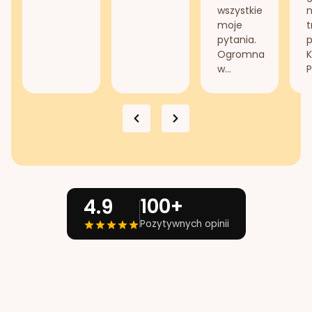
wszystkie
n
moje
t
pytania.
Ogromna
K
w...
P
100+
4.9
Pozytywnych opinii