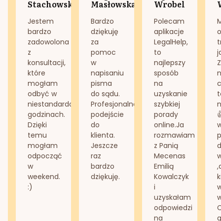
Stachowska
Masłowska
Wrobel
Jestem
Bardzo
Polecam
bardzo
dziękuję
aplikacje
o
zadowolona
za
LegalHelp,
t
z
pomoc
to
j
konsultacji,
w
najlepszy
Z
które
napisaniu
sposób
n
mogłam
pisma
na
odbyć w
do sądu.
uzyskanie
t
niestandardowych
Profesjonalne
szybkiej
n
godzinach.
podejście
porady
Dzięki
do
online.Ja
temu
klienta.
rozmawiam
mogłam
Jeszcze
z Panią
d
odpocząć
raz
Mecenas
w
bardzo
Emilią
,
weekend.
dziękuję.
Kowalczyk
k
:)
i
w
uzyskałam
odpowiedzi
na
g