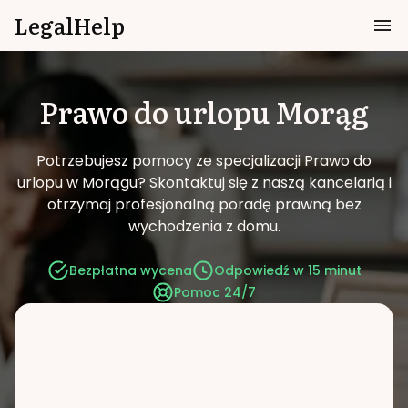
LegalHelp
Prawo do urlopu
Morąg
Potrzebujesz pomocy ze specjalizacji Prawo do
urlopu w Morągu?
Skontaktuj się z naszą kancelarią i
otrzymaj profesjonalną poradę prawną bez
wychodzenia z domu.
Bezpłatna wycena
Odpowiedź w 15 minut
Pomoc 24/7