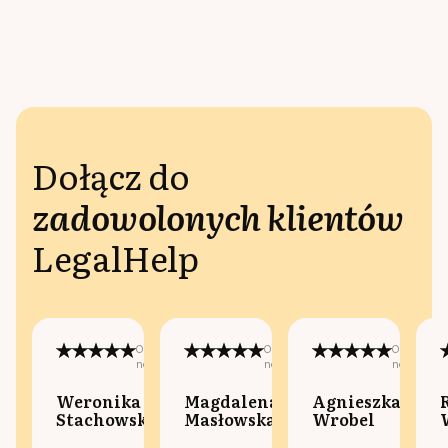
Dołącz do
zadowolonych klientów
LegalHelp
Opublikowano
Opublikowano
Opublikow
na:
na:
na:
Weronika
Magdalena
Agnieszka
Stachowska
Masłowska
Wrobel