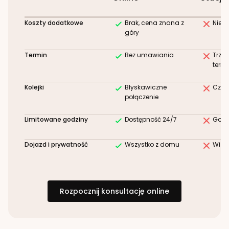
Koszty dodatkowe
Brak, cena znana z
Niez
góry
Termin
Bez umawiania
Trze
term
Kolejki
Błyskawiczne
Czek
połączenie
Limitowane godziny
Dostępność 24/7
Godz
Dojazd i prywatność
Wszystko z domu
Wizy
Rozpocznij konsultację online