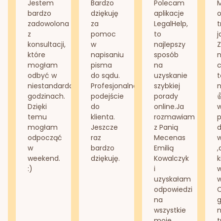
Jestem
Bardzo
Polecam
bardzo
dziękuję
aplikacje
o
zadowolona
za
LegalHelp,
t
z
pomoc
to
j
konsultacji,
w
najlepszy
Z
które
napisaniu
sposób
n
mogłam
pisma
na
odbyć w
do sądu.
uzyskanie
t
niestandardowych
Profesjonalne
szybkiej
n
godzinach.
podejście
porady
Dzięki
do
online.Ja
temu
klienta.
rozmawiam
mogłam
Jeszcze
z Panią
d
odpocząć
raz
Mecenas
w
bardzo
Emilią
,
weekend.
dziękuję.
Kowalczyk
k
:)
i
w
uzyskałam
odpowiedzi
na
g
wszystkie
n
moje
t