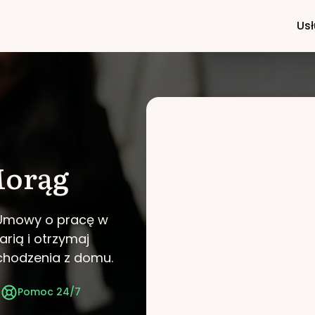
Usł
orąg
i Umowy o pracę w
arią i otrzymaj
chodzenia z domu.
t
Pomoc 24/7