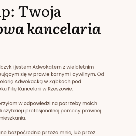
lp: Twoja
owa kancelaria
lczyk i jestem Adwokatem z wieloletnim
zującym się w prawie karnym i cywilnym. Od
celarię Adwokacką w Ząbkach pod
u Filię Kancelarii w Rzeszowie.
orzyłam w odpowiedzi na potrzeby moich
li szybkiej i profesjonalnej pomocy prawnej
mieszkania.
ne bezpośrednio przeze mnie, lub przez