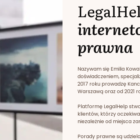
LegalHe
internet
prawna
Nazywam się Emilia Kowa
doświadczeniem, specjali
2017 roku prowadzę Kan
Warszawą oraz od 2021 rok
Platformę LegalHelp stw
klientów, którzy oczekiwa
niezależnie od miejsca za
Porady prawne są udziela