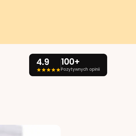
100+
4.9
Pozytywnych opinii