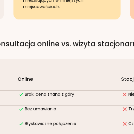
mieszkających w mniejszych
miejscowościach.
nsultacja online vs. wizyta stacjona
Online
Stac
Brak, cena znana z góry
Ni
Bez umawiania
Tr
Błyskawiczne połączenie
Cz