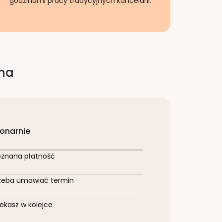
godzinami pracy tradycyjnych kancelarii.
rna
jonarnie
eznana płatność
zeba umawiać termin
ekasz w kolejce