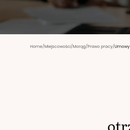
Home
/
Miejscowości
/
Morąg
/
Prawo pracy
/
Umowy 
ot