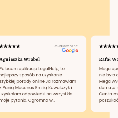
Opublikowano na:
Agnieszka Wrobel
Rafał W
Polecam aplikacje LegalHelp, to
Mega opc
najlepszy sposób na uzyskanie
nie było 
szybkiej porady online.Ja rozmawiam
Mega wyg
z Panią Mecenas Emilią Kowalczyk i
domu ,a n
uzyskałam odpowiedzi na wszystkie
Centrum 
moje pytania. Ogromna w...
poszukać 