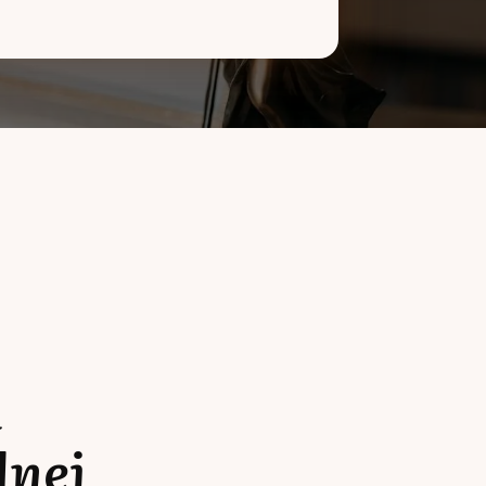
a
lnej