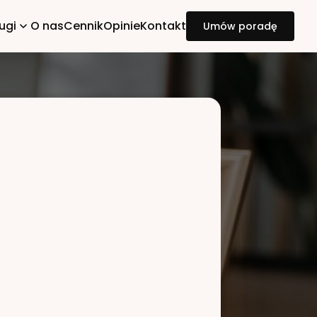
ugi
O nas
Cennik
Opinie
Kontakt
Umów poradę