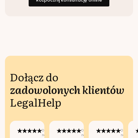
Rozpocznij konsultację online
Dołącz do
zadowolonych klientów
LegalHelp
Opublikowano
Opublikowano
Opublikow
na:
na:
na: