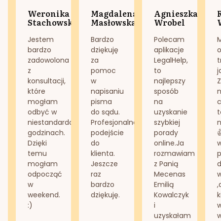
Weronika
Magdalena
Agnieszka
Stachowska
Masłowska
Wrobel
Jestem
Bardzo
Polecam
bardzo
dziękuję
aplikacje
o
zadowolona
za
LegalHelp,
t
z
pomoc
to
j
konsultacji,
w
najlepszy
Z
które
napisaniu
sposób
n
mogłam
pisma
na
odbyć w
do sądu.
uzyskanie
t
niestandardowych
Profesjonalne
szybkiej
n
godzinach.
podejście
porady
Dzięki
do
online.Ja
temu
klienta.
rozmawiam
mogłam
Jeszcze
z Panią
d
odpocząć
raz
Mecenas
w
bardzo
Emilią
,
weekend.
dziękuję.
Kowalczyk
k
:)
i
w
uzyskałam