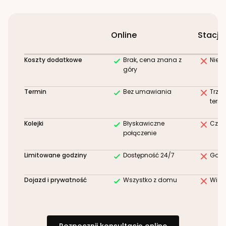
Online
Stacjo
Koszty dodatkowe
Brak, cena znana z
Niez
góry
Termin
Bez umawiania
Trze
term
Kolejki
Błyskawiczne
Czek
połączenie
Limitowane godziny
Dostępność 24/7
Godz
Dojazd i prywatność
Wszystko z domu
Wizy