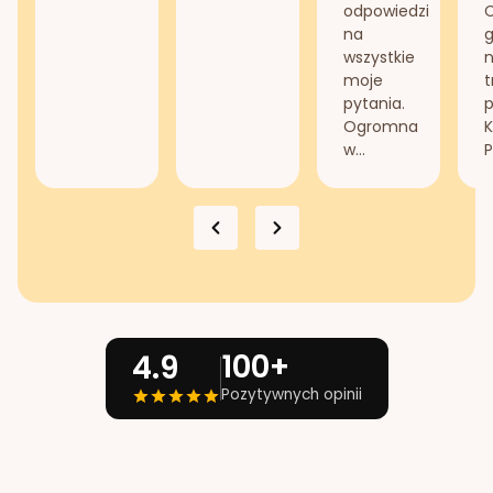
odpowiedzi
na
g
wszystkie
n
moje
t
pytania.
Ogromna
K
w...
P
100+
4.9
Pozytywnych opinii