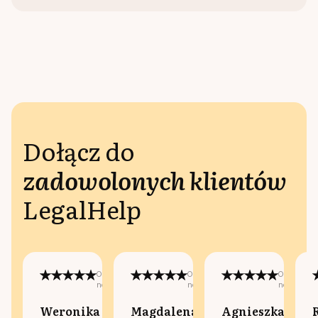
Dołącz do
zadowolonych klientów
LegalHelp
Opublikowano
Opublikowano
Opublikow
na:
na:
na:
Weronika
Magdalena
Agnieszka