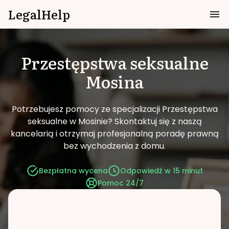
LegalHelp
Przestępstwa seksualne
Mosina
Potrzebujesz pomocy ze specjalizacji Przestępstwa
seksualne w Mosinie?
Skontaktuj się z naszą
kancelarią i otrzymaj profesjonalną poradę prawną
bez wychodzenia z domu.
Bezpłatna wycena
Odpowiedź w 15 minut
Pomoc 24/7