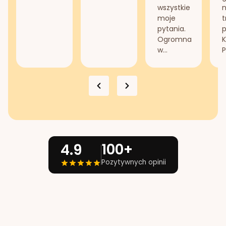
wszystkie
n
moje
t
pytania.
Ogromna
K
w...
P
100+
4.9
Pozytywnych opinii