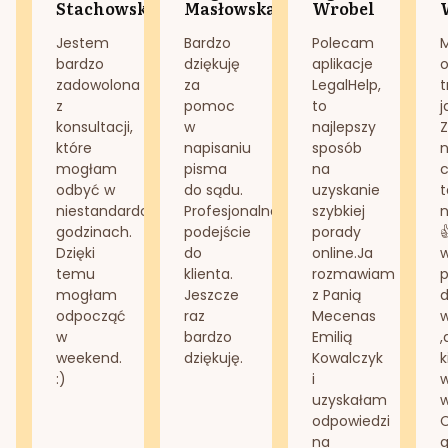
Stachowska
Masłowska
Wrobel
Jestem
Bardzo
Polecam
bardzo
dziękuję
aplikacje
o
zadowolona
za
LegalHelp,
t
z
pomoc
to
j
konsultacji,
w
najlepszy
Z
które
napisaniu
sposób
n
mogłam
pisma
na
odbyć w
do sądu.
uzyskanie
t
niestandardowych
Profesjonalne
szybkiej
n
godzinach.
podejście
porady
Dzięki
do
online.Ja
temu
klienta.
rozmawiam
mogłam
Jeszcze
z Panią
d
odpocząć
raz
Mecenas
w
bardzo
Emilią
,
weekend.
dziękuję.
Kowalczyk
k
:)
i
w
uzyskałam
odpowiedzi
na
g