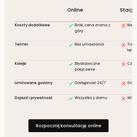
Online
Stacjo
Koszty dodatkowe
Brak, cena znana z
Niez
góry
Termin
Bez umawiania
Trze
term
Kolejki
Błyskawiczne
Czek
połączenie
Limitowane godziny
Dostępność 24/7
Godz
Dojazd i prywatność
Wszystko z domu
Wizy
Rozpocznij konsultację online