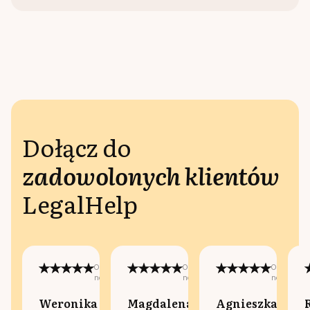
Dołącz do
zadowolonych klientów
LegalHelp
Opublikowano
Opublikowano
Opublikow
na:
na:
na:
Weronika
Magdalena
Agnieszka