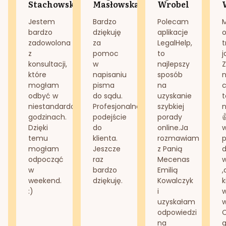
Stachowska
Masłowska
Wrobel
Jestem
Bardzo
Polecam
bardzo
dziękuję
aplikacje
o
zadowolona
za
LegalHelp,
t
z
pomoc
to
j
konsultacji,
w
najlepszy
Z
które
napisaniu
sposób
n
mogłam
pisma
na
odbyć w
do sądu.
uzyskanie
t
niestandardowych
Profesjonalne
szybkiej
n
godzinach.
podejście
porady
Dzięki
do
online.Ja
temu
klienta.
rozmawiam
mogłam
Jeszcze
z Panią
d
odpocząć
raz
Mecenas
w
bardzo
Emilią
,
weekend.
dziękuję.
Kowalczyk
k
:)
i
w
uzyskałam
odpowiedzi
na
g