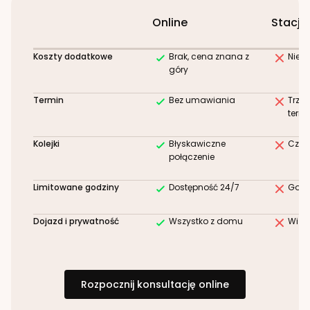
Online
Stacjo
Koszty dodatkowe
Brak, cena znana z
Niez
góry
Termin
Bez umawiania
Trze
term
Kolejki
Błyskawiczne
Czek
połączenie
Limitowane godziny
Dostępność 24/7
Godz
Dojazd i prywatność
Wszystko z domu
Wizy
Rozpocznij konsultację online