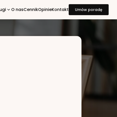
ugi
O nas
Cennik
Opinie
Kontakt
Umów poradę