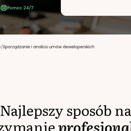
t
Pomoc 24/7
e
/
Sporządzanie i analiza umów deweloperskich
Najlepszy sposób n
rzymanie
profesjona