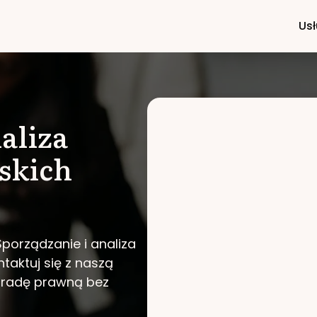
Usł
aliza
skich
Sporządzanie i analiza
taktuj się z naszą
poradę prawną bez