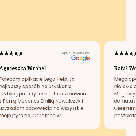
Opublikowano na:
Agnieszka Wrobel
Rafał W
Polecam aplikacje LegalHelp, to
Mega opc
najlepszy sposób na uzyskanie
nie było 
szybkiej porady online.Ja rozmawiam
Mega wyg
z Panią Mecenas Emilią Kowalczyk i
domu ,a n
uzyskałam odpowiedzi na wszystkie
Centrum 
moje pytania. Ogromna w...
poszukać 