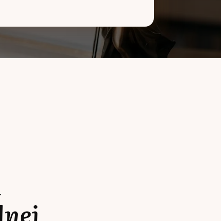
a
lnej