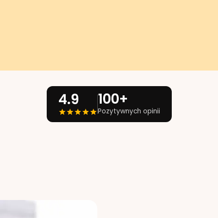
100+
4.9
Pozytywnych opinii