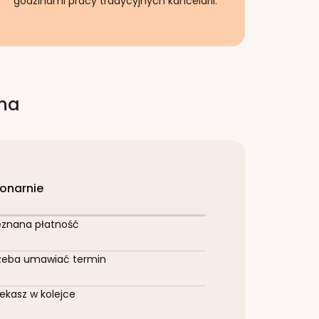
godzinami pracy tradycyjnych kancelarii.
rna
jonarnie
eznana płatność
zeba umawiać termin
ekasz w kolejce