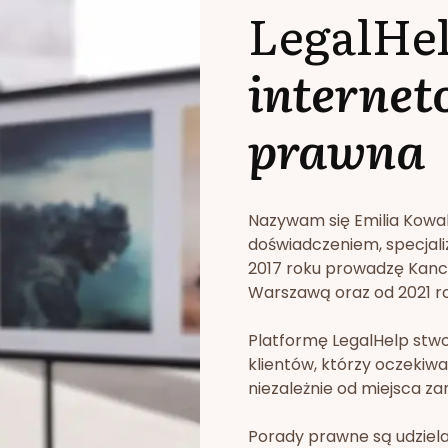
LegalHe
internet
prawna
Nazywam się Emilia Kowa
doświadczeniem, specjali
2017 roku prowadzę Kan
Warszawą oraz od 2021 rok
Platformę LegalHelp stw
klientów, którzy oczekiwa
niezależnie od miejsca za
Porady prawne są udziela