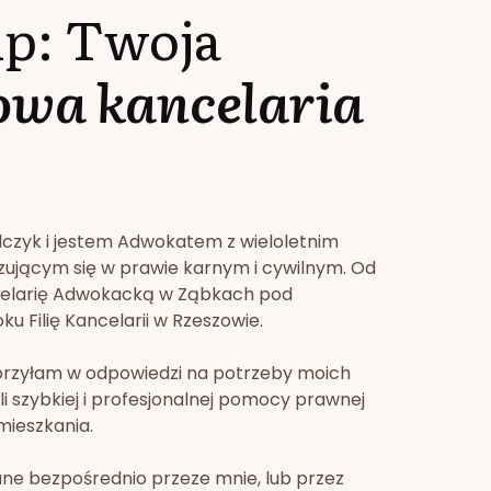
lp: Twoja
owa kancelaria
lczyk i jestem Adwokatem z wieloletnim
zującym się w prawie karnym i cywilnym. Od
celarię Adwokacką w Ząbkach pod
u Filię Kancelarii w Rzeszowie.
orzyłam w odpowiedzi na potrzeby moich
li szybkiej i profesjonalnej pomocy prawnej
mieszkania.
ne bezpośrednio przeze mnie, lub przez