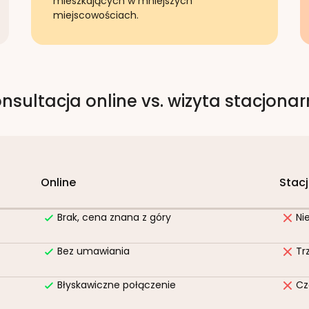
mieszkających w mniejszych
miejscowościach.
nsultacja online vs. wizyta stacjona
Online
Stac
Brak, cena znana z góry
Ni
Bez umawiania
Tr
Błyskawiczne połączenie
Cz