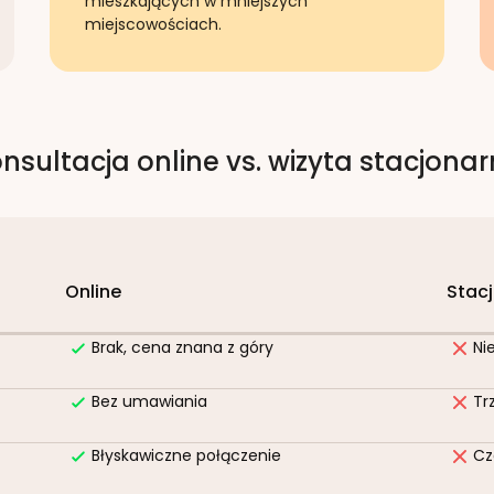
mieszkających w mniejszych
miejscowościach.
nsultacja online vs. wizyta stacjona
Online
Stac
Brak, cena znana z góry
Ni
Bez umawiania
Tr
Błyskawiczne połączenie
Cz