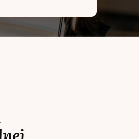
a
lnej