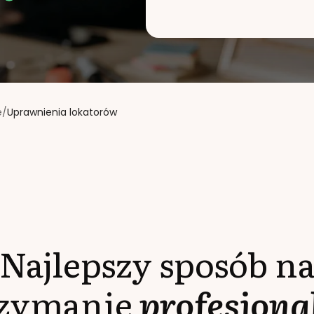
e
/
Uprawnienia lokatorów
Najlepszy sposób n
rzymanie
profesjona