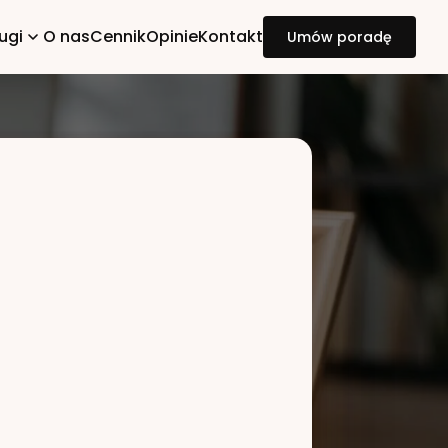
ugi
O nas
Cennik
Opinie
Kontakt
Umów poradę