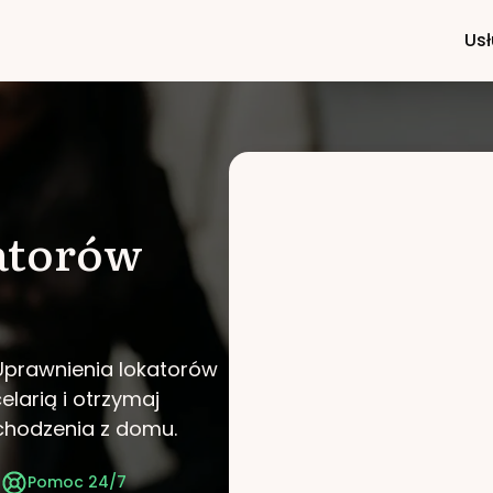
Usł
atorów
 Uprawnienia lokatorów
elarią i otrzymaj
chodzenia z domu.
t
Pomoc 24/7