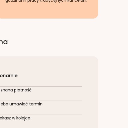
godzinami pracy tradycyjnych kancelarii.
rna
jonarnie
eznana płatność
zeba umawiać termin
ekasz w kolejce