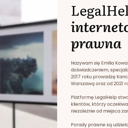
LegalHe
internet
prawna
Nazywam się Emilia Kowa
doświadczeniem, specjali
2017 roku prowadzę Kan
Warszawą oraz od 2021 rok
Platformę LegalHelp stw
klientów, którzy oczekiwa
niezależnie od miejsca za
Porady prawne są udziela