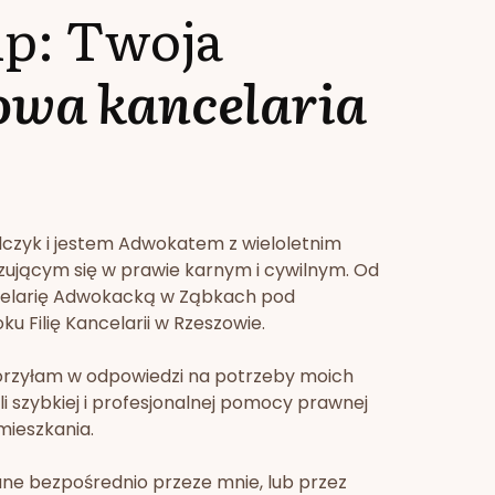
lp: Twoja
owa kancelaria
lczyk i jestem Adwokatem z wieloletnim
zującym się w prawie karnym i cywilnym. Od
celarię Adwokacką w Ząbkach pod
u Filię Kancelarii w Rzeszowie.
orzyłam w odpowiedzi na potrzeby moich
li szybkiej i profesjonalnej pomocy prawnej
mieszkania.
ne bezpośrednio przeze mnie, lub przez