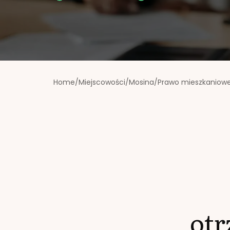
Home
/
Miejscowości
/
Mosina
/
Prawo mieszkaniow
ot