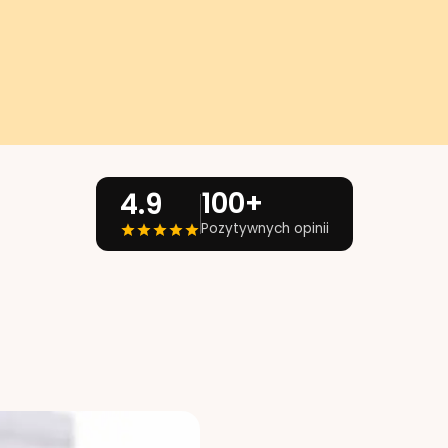
100+
4.9
Pozytywnych opinii