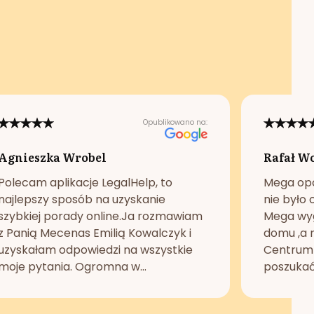
Opublikowano na:
Agnieszka Wrobel
Rafał W
Polecam aplikacje LegalHelp, to
Mega opc
najlepszy sposób na uzyskanie
nie było 
szybkiej porady online.Ja rozmawiam
Mega wyg
z Panią Mecenas Emilią Kowalczyk i
domu ,a n
uzyskałam odpowiedzi na wszystkie
Centrum 
moje pytania. Ogromna w...
poszukać 