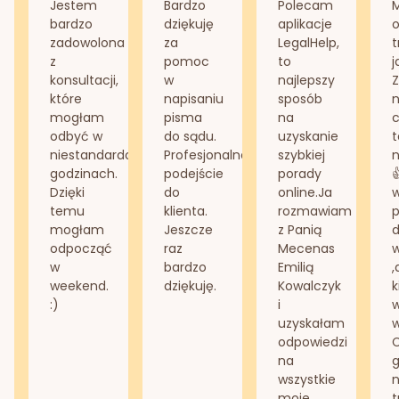
Jestem
Bardzo
Polecam
bardzo
dziękuję
aplikacje
o
zadowolona
za
LegalHelp,
t
z
pomoc
to
j
konsultacji,
w
najlepszy
Z
które
napisaniu
sposób
n
mogłam
pisma
na
odbyć w
do sądu.
uzyskanie
t
niestandardowych
Profesjonalne
szybkiej
n
godzinach.
podejście
porady
Dzięki
do
online.Ja
temu
klienta.
rozmawiam
mogłam
Jeszcze
z Panią
d
odpocząć
raz
Mecenas
w
bardzo
Emilią
,
weekend.
dziękuję.
Kowalczyk
k
:)
i
w
uzyskałam
odpowiedzi
na
g
wszystkie
n
moje
t