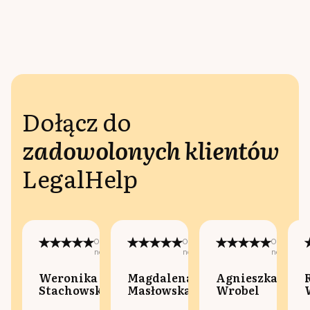
Dołącz do
zadowolonych klientów
LegalHelp
Opublikowano
Opublikowano
Opublikow
na:
na:
na:
Weronika
Magdalena
Agnieszka
Stachowska
Masłowska
Wrobel