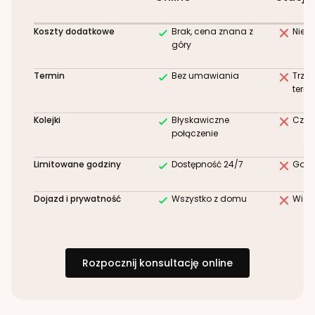
Koszty dodatkowe
Brak, cena znana z
Niez
góry
Termin
Bez umawiania
Trze
term
Kolejki
Błyskawiczne
Czek
połączenie
Limitowane godziny
Dostępność 24/7
Godz
Dojazd i prywatność
Wszystko z domu
Wizy
Rozpocznij konsultację online