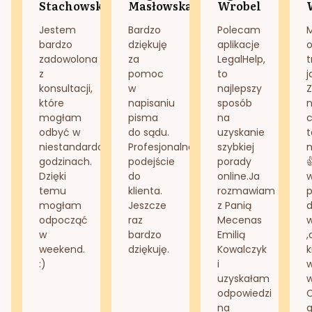
Stachowska
Masłowska
Wrobel
Jestem
Bardzo
Polecam
bardzo
dziękuję
aplikacje
o
zadowolona
za
LegalHelp,
t
z
pomoc
to
j
konsultacji,
w
najlepszy
Z
które
napisaniu
sposób
n
mogłam
pisma
na
odbyć w
do sądu.
uzyskanie
t
niestandardowych
Profesjonalne
szybkiej
n
godzinach.
podejście
porady
Dzięki
do
online.Ja
temu
klienta.
rozmawiam
mogłam
Jeszcze
z Panią
d
odpocząć
raz
Mecenas
w
bardzo
Emilią
,
weekend.
dziękuję.
Kowalczyk
k
:)
i
w
uzyskałam
odpowiedzi
na
g