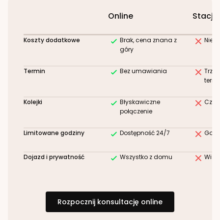
Online
Stacjo
Koszty dodatkowe
Brak, cena znana z
Niez
góry
Termin
Bez umawiania
Trze
term
Kolejki
Błyskawiczne
Czek
połączenie
Limitowane godziny
Dostępność 24/7
Godz
Dojazd i prywatność
Wszystko z domu
Wizy
Rozpocznij konsultację online