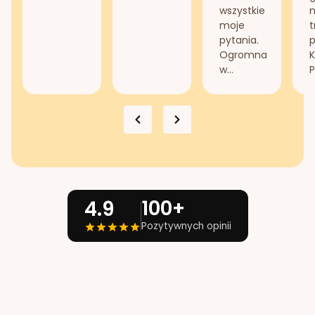
wszystkie
n
moje
t
pytania.
Ogromna
K
w...
P
100+
4.9
Pozytywnych opinii