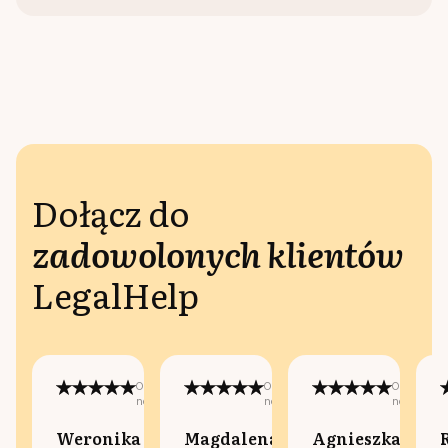
Dołącz do
zadowolonych klientów
LegalHelp
Opublikowano
Opublikowano
Opublikow
na:
na:
na:
Weronika
Magdalena
Agnieszka