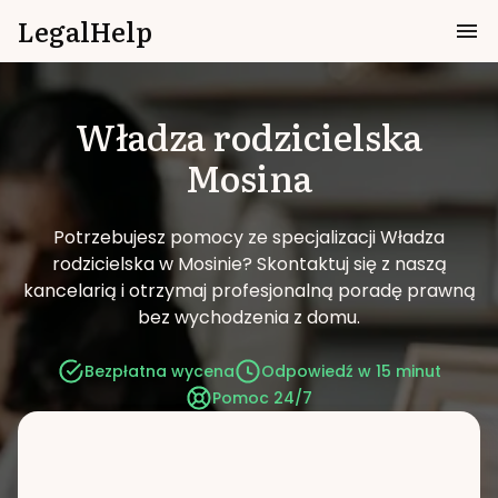
LegalHelp
Władza rodzicielska
Mosina
Potrzebujesz pomocy ze specjalizacji Władza
rodzicielska w Mosinie?
Skontaktuj się z naszą
kancelarią i otrzymaj profesjonalną poradę prawną
bez wychodzenia z domu.
Bezpłatna wycena
Odpowiedź w 15 minut
Pomoc 24/7