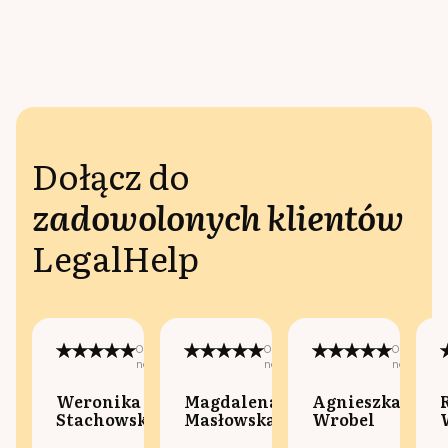
Dołącz do
zadowolonych klientów
LegalHelp
Opublikowano
Opublikowano
Opublikow
na:
na:
na:
Weronika
Magdalena
Agnieszka
Stachowska
Masłowska
Wrobel