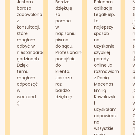
Jestem
Bardzo
Polecam
bardzo
dziękuję
aplikacje
o
zadowolona
za
LegalHelp,
t
z
pomoc
to
j
konsultacji,
w
najlepszy
Z
które
napisaniu
sposób
n
mogłam
pisma
na
odbyć w
do sądu.
uzyskanie
t
niestandardowych
Profesjonalne
szybkiej
n
godzinach.
podejście
porady
Dzięki
do
online.Ja
temu
klienta.
rozmawiam
mogłam
Jeszcze
z Panią
d
odpocząć
raz
Mecenas
w
bardzo
Emilią
,
weekend.
dziękuję.
Kowalczyk
k
:)
i
w
uzyskałam
odpowiedzi
na
g
wszystkie
n
moje
t