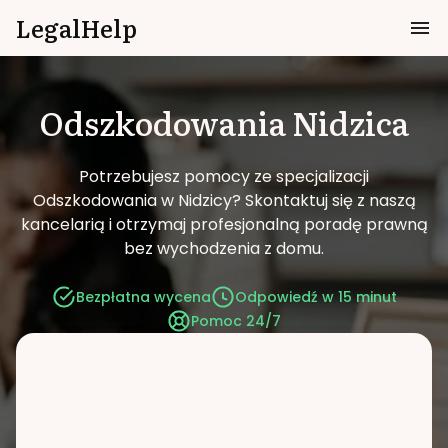
LegalHelp
Odszkodowania
Nidzica
Potrzebujesz pomocy ze specjalizacji
Odszkodowania w Nidzicy?
Skontaktuj się z naszą
kancelarią i otrzymaj profesjonalną poradę prawną
bez wychodzenia z domu.
Bezpłatna wycena
Odpowiedź w 15 minut
Pomoc 24/7