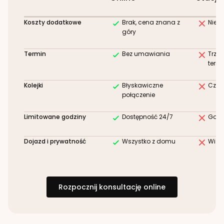
Koszty dodatkowe
Brak, cena znana z
Niez
góry
Termin
Bez umawiania
Trze
term
Kolejki
Błyskawiczne
Czek
połączenie
Limitowane godziny
Dostępność 24/7
Godz
Dojazd i prywatność
Wszystko z domu
Wizy
Rozpocznij konsultację online