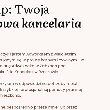
lp: Twoja
owa kancelaria
lczyk i jestem Adwokatem z wieloletnim
zującym się w prawie karnym i cywilnym. Od
celarię Adwokacką w Ząbkach pod
u Filię Kancelarii w Rzeszowie.
orzyłam w odpowiedzi na potrzeby moich
li szybkiej i profesjonalnej pomocy prawnej
mieszkania.
ne bezpośrednio przeze mnie, lub przez