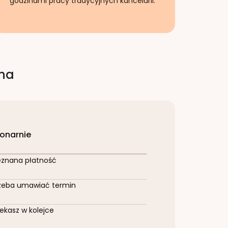
godzinami pracy tradycyjnych kancelarii.
rna
jonarnie
eznana płatność
zeba umawiać termin
ekasz w kolejce