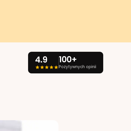
100+
4.9
Pozytywnych opinii