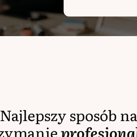
Najlepszy sposób n
rzymanie
profesjona