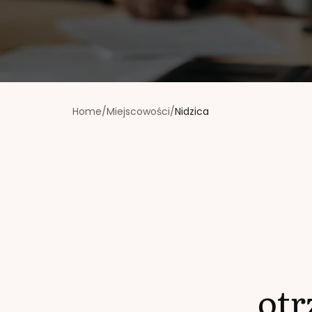
Home
/
Miejscowości
/
Nidzica
ot