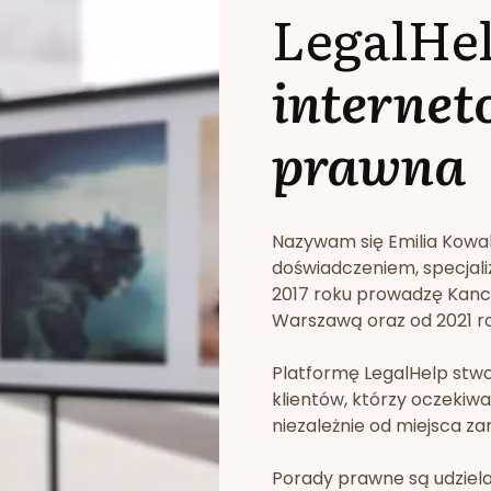
LegalHe
internet
prawna
Nazywam się Emilia Kowa
doświadczeniem, specjali
2017 roku prowadzę Kan
Warszawą oraz od 2021 rok
Platformę LegalHelp stw
klientów, którzy oczekiwa
niezależnie od miejsca za
Porady prawne są udziela