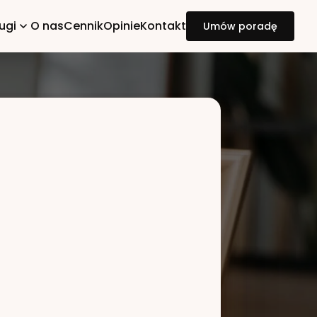
ugi
O nas
Cennik
Opinie
Kontakt
Umów poradę