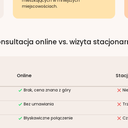
mieszkających w mniejszych
miejscowościach.
nsultacja online vs. wizyta stacjona
Online
Stac
Brak, cena znana z góry
Ni
Bez umawiania
Tr
Błyskawiczne połączenie
Cz