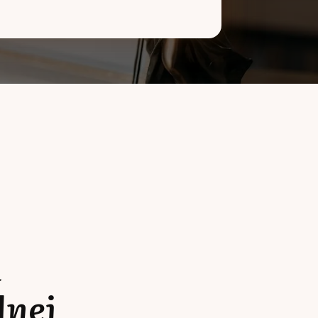
a
lnej