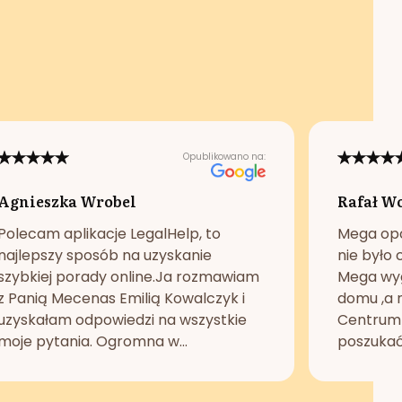
Opublikowano na:
Agnieszka Wrobel
Rafał W
Polecam aplikacje LegalHelp, to
Mega opc
najlepszy sposób na uzyskanie
nie było 
szybkiej porady online.Ja rozmawiam
Mega wyg
z Panią Mecenas Emilią Kowalczyk i
domu ,a n
uzyskałam odpowiedzi na wszystkie
Centrum 
moje pytania. Ogromna w...
poszukać 