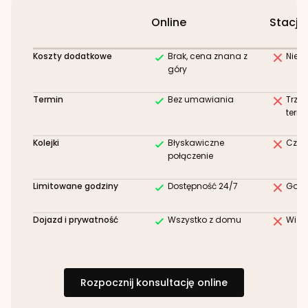
Online
Stacjo
Koszty dodatkowe
Brak, cena znana z
Niez
góry
Termin
Bez umawiania
Trze
term
Kolejki
Błyskawiczne
Czek
połączenie
Limitowane godziny
Dostępność 24/7
Godz
Dojazd i prywatność
Wszystko z domu
Wizy
Rozpocznij konsultację online