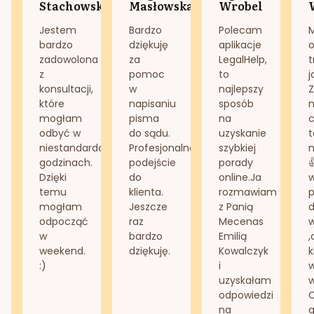
Stachowska
Masłowska
Wrobel
Jestem
Bardzo
Polecam
bardzo
dziękuję
aplikacje
o
zadowolona
za
LegalHelp,
t
z
pomoc
to
j
konsultacji,
w
najlepszy
Z
które
napisaniu
sposób
n
mogłam
pisma
na
odbyć w
do sądu.
uzyskanie
t
niestandardowych
Profesjonalne
szybkiej
n
godzinach.
podejście
porady
Dzięki
do
online.Ja
temu
klienta.
rozmawiam
mogłam
Jeszcze
z Panią
d
odpocząć
raz
Mecenas
w
bardzo
Emilią
,
weekend.
dziękuję.
Kowalczyk
k
:)
i
w
uzyskałam
odpowiedzi
na
g