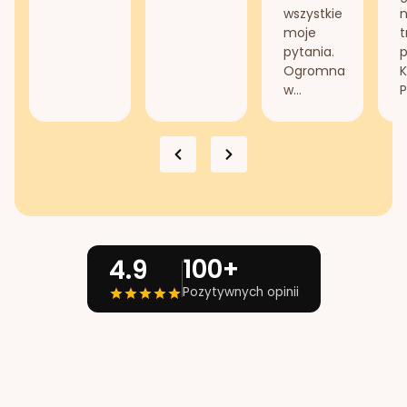
wszystkie
n
moje
t
pytania.
Ogromna
K
w...
P
100+
4.9
Pozytywnych opinii