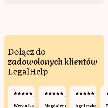
Dołącz do
zadowolonych klientów
LegalHelp
Opublikowano
Opublikowano
Opublikow
na:
na:
na:
Weronika
Magdalena
Agnieszka