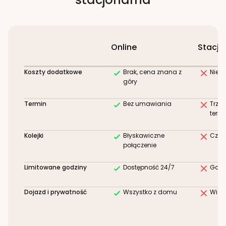
Online
Stacjo
Koszty dodatkowe
Brak, cena znana z
Niez
góry
Termin
Bez umawiania
Trze
term
Kolejki
Błyskawiczne
Czek
połączenie
Limitowane godziny
Dostępność 24/7
Godz
Dojazd i prywatność
Wszystko z domu
Wizy