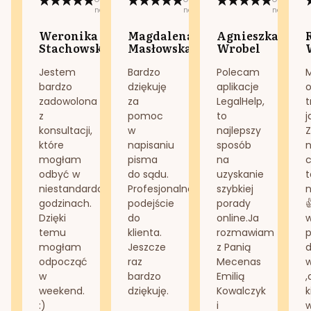
na:
na:
na:
Weronika
Magdalena
Agnieszka
Stachowska
Masłowska
Wrobel
Jestem
Bardzo
Polecam
bardzo
dziękuję
aplikacje
o
zadowolona
za
LegalHelp,
t
z
pomoc
to
j
konsultacji,
w
najlepszy
Z
które
napisaniu
sposób
n
mogłam
pisma
na
odbyć w
do sądu.
uzyskanie
t
niestandardowych
Profesjonalne
szybkiej
n
godzinach.
podejście
porady
Dzięki
do
online.Ja
temu
klienta.
rozmawiam
mogłam
Jeszcze
z Panią
d
odpocząć
raz
Mecenas
w
bardzo
Emilią
,
weekend.
dziękuję.
Kowalczyk
k
:)
i
w