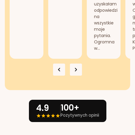
uzyskałam
odpowiedzi
na
g
wszystkie
n
moje
t
pytania.
Ogromna
K
w...
P
100+
4.9
Pozytywnych opinii