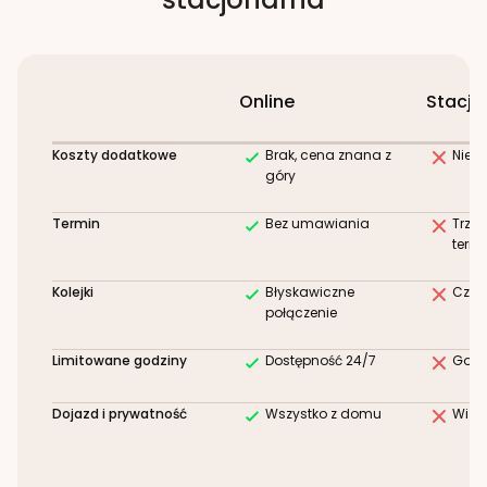
Online
Stacjo
Koszty dodatkowe
Brak, cena znana z
Niez
góry
Termin
Bez umawiania
Trze
term
Kolejki
Błyskawiczne
Czek
połączenie
Limitowane godziny
Dostępność 24/7
Godz
Dojazd i prywatność
Wszystko z domu
Wizy