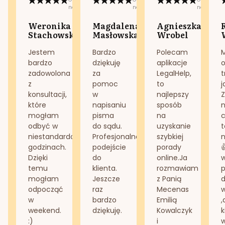
na:
na:
na:
Weronika
Magdalena
Agnieszka
Stachowska
Masłowska
Wrobel
Jestem
Bardzo
Polecam
bardzo
dziękuję
aplikacje
o
zadowolona
za
LegalHelp,
t
z
pomoc
to
j
konsultacji,
w
najlepszy
Z
które
napisaniu
sposób
n
mogłam
pisma
na
odbyć w
do sądu.
uzyskanie
t
niestandardowych
Profesjonalne
szybkiej
n
godzinach.
podejście
porady
Dzięki
do
online.Ja
temu
klienta.
rozmawiam
mogłam
Jeszcze
z Panią
d
odpocząć
raz
Mecenas
w
bardzo
Emilią
,
weekend.
dziękuję.
Kowalczyk
k
:)
i
w