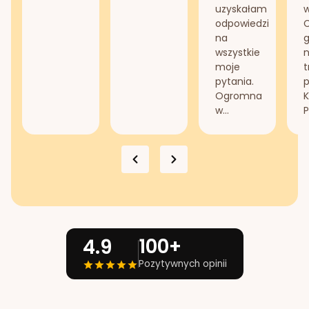
uzyskałam
odpowiedzi
na
g
wszystkie
n
moje
t
pytania.
Ogromna
K
w...
P
100+
4.9
Pozytywnych opinii