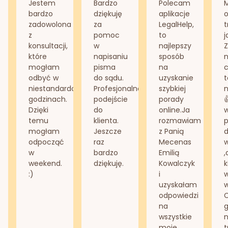
Jestem
Bardzo
Polecam
bardzo
dziękuję
aplikacje
o
zadowolona
za
LegalHelp,
t
z
pomoc
to
j
konsultacji,
w
najlepszy
Z
które
napisaniu
sposób
n
mogłam
pisma
na
odbyć w
do sądu.
uzyskanie
t
niestandardowych
Profesjonalne
szybkiej
n
godzinach.
podejście
porady
Dzięki
do
online.Ja
temu
klienta.
rozmawiam
mogłam
Jeszcze
z Panią
d
odpocząć
raz
Mecenas
w
bardzo
Emilią
,
weekend.
dziękuję.
Kowalczyk
k
:)
i
w
uzyskałam
odpowiedzi
na
g
wszystkie
n
moje
t