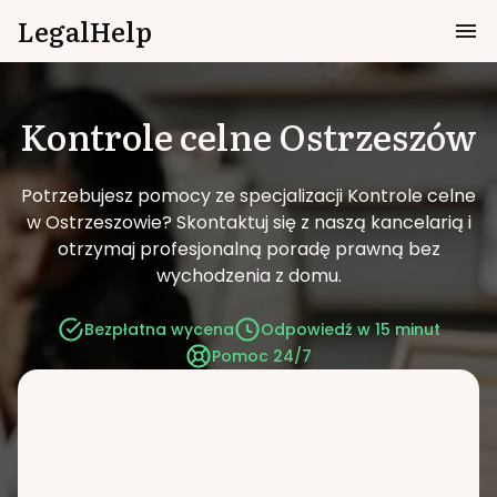
LegalHelp
Kontrole celne
Ostrzeszów
Potrzebujesz pomocy ze specjalizacji Kontrole celne
w Ostrzeszowie?
Skontaktuj się z naszą kancelarią i
otrzymaj profesjonalną poradę prawną bez
wychodzenia z domu.
Bezpłatna wycena
Odpowiedź w 15 minut
Pomoc 24/7