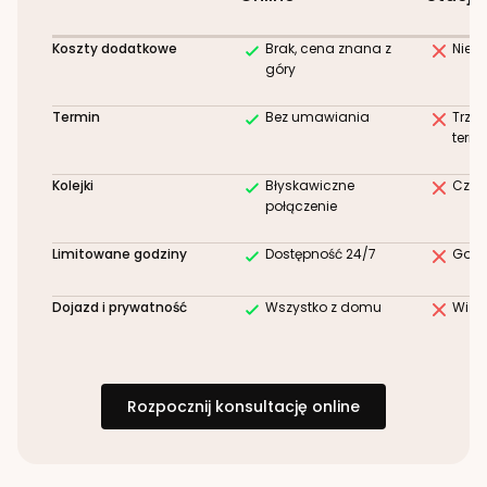
Koszty dodatkowe
Brak, cena znana z
Niez
góry
Termin
Bez umawiania
Trze
term
Kolejki
Błyskawiczne
Czek
połączenie
Limitowane godziny
Dostępność 24/7
Godz
Dojazd i prywatność
Wszystko z domu
Wizy
Rozpocznij konsultację online