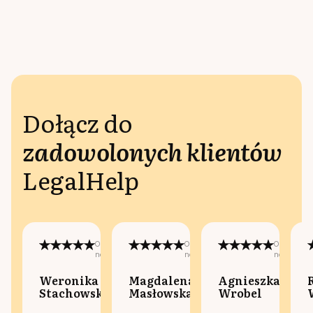
Dołącz do
zadowolonych klientów
LegalHelp
Opublikowano
Opublikowano
Opublikow
na:
na:
na:
Weronika
Magdalena
Agnieszka
Stachowska
Masłowska
Wrobel