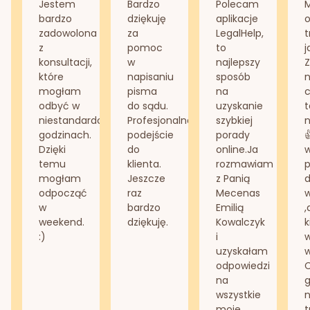
Jestem
Bardzo
Polecam
bardzo
dziękuję
aplikacje
o
zadowolona
za
LegalHelp,
t
z
pomoc
to
j
konsultacji,
w
najlepszy
Z
które
napisaniu
sposób
n
mogłam
pisma
na
odbyć w
do sądu.
uzyskanie
t
niestandardowych
Profesjonalne
szybkiej
n
godzinach.
podejście
porady
Dzięki
do
online.Ja
temu
klienta.
rozmawiam
mogłam
Jeszcze
z Panią
d
odpocząć
raz
Mecenas
w
bardzo
Emilią
,
weekend.
dziękuję.
Kowalczyk
k
:)
i
w
uzyskałam
odpowiedzi
na
g
wszystkie
n
moje
t