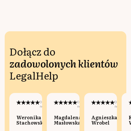
Dołącz do
zadowolonych klientów
LegalHelp
Opublikowano
Opublikowano
Opublikow
na:
na:
na:
Weronika
Magdalena
Agnieszka
Stachowska
Masłowska
Wrobel