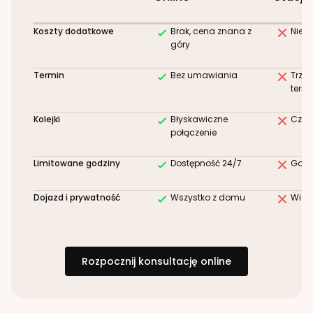
Koszty dodatkowe
Brak, cena znana z
Niez
góry
Termin
Bez umawiania
Trze
term
Kolejki
Błyskawiczne
Czek
połączenie
Limitowane godziny
Dostępność 24/7
Godz
Dojazd i prywatność
Wszystko z domu
Wizy
Rozpocznij konsultację online