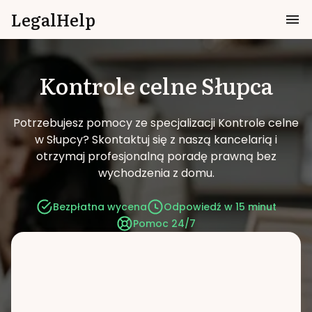
LegalHelp
Kontrole celne
Słupca
Potrzebujesz pomocy ze specjalizacji Kontrole celne
w Słupcy?
Skontaktuj się z naszą kancelarią i
otrzymaj profesjonalną poradę prawną bez
wychodzenia z domu.
Bezpłatna wycena
Odpowiedź w 15 minut
Pomoc 24/7