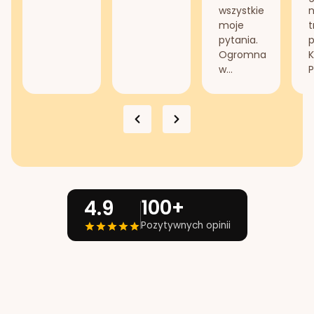
wszystkie
n
moje
t
pytania.
Ogromna
K
w...
P
100+
4.9
Pozytywnych opinii