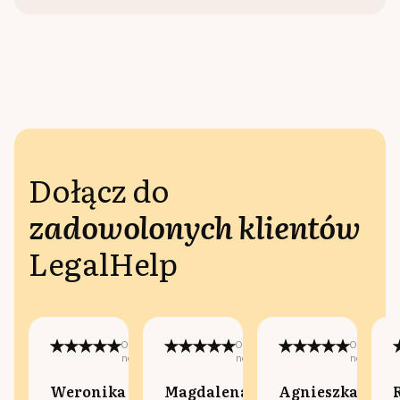
Dołącz do
zadowolonych klientów
LegalHelp
Opublikowano
Opublikowano
Opublikow
na:
na:
na:
Weronika
Magdalena
Agnieszka