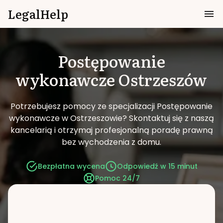
LegalHelp
Postępowanie
wykonawcze
Ostrzeszów
Potrzebujesz pomocy ze specjalizacji Postępowanie
wykonawcze w Ostrzeszowie?
Skontaktuj się z naszą
kancelarią i otrzymaj profesjonalną poradę prawną
bez wychodzenia z domu.
Bezpłatna wycena
Odpowiedź w 15 minut
Pomoc 24/7