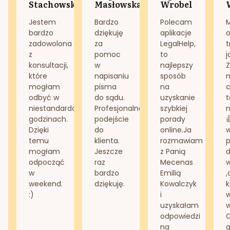
Stachowska
Masłowska
Wrobel
Jestem
Bardzo
Polecam
bardzo
dziękuję
aplikacje
o
zadowolona
za
LegalHelp,
t
z
pomoc
to
j
konsultacji,
w
najlepszy
Z
które
napisaniu
sposób
n
mogłam
pisma
na
odbyć w
do sądu.
uzyskanie
t
niestandardowych
Profesjonalne
szybkiej
n
godzinach.
podejście
porady
Dzięki
do
online.Ja
temu
klienta.
rozmawiam
mogłam
Jeszcze
z Panią
d
odpocząć
raz
Mecenas
w
bardzo
Emilią
,
weekend.
dziękuję.
Kowalczyk
k
:)
i
w
uzyskałam
odpowiedzi
na
g