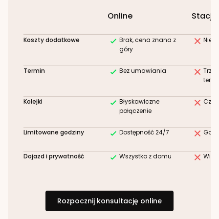
Online
Stacjo
Koszty dodatkowe
Brak, cena znana z
Niez
góry
Termin
Bez umawiania
Trze
term
Kolejki
Błyskawiczne
Czek
połączenie
Limitowane godziny
Dostępność 24/7
Godz
Dojazd i prywatność
Wszystko z domu
Wizy
Rozpocznij konsultację online