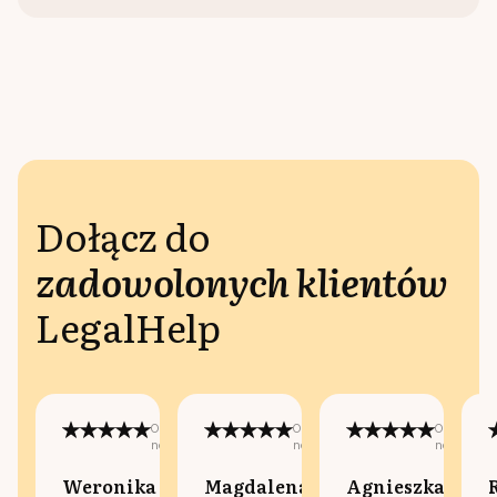
Dołącz do
zadowolonych klientów
LegalHelp
Opublikowano
Opublikowano
Opublikow
na:
na:
na:
Weronika
Magdalena
Agnieszka