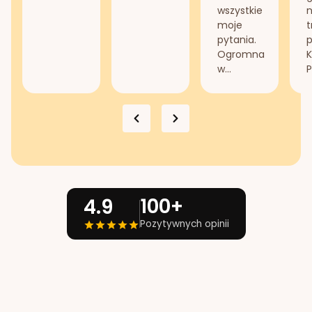
wszystkie
n
moje
t
pytania.
Ogromna
K
w...
P
100+
4.9
Pozytywnych opinii