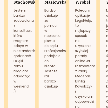
Stachowska
Masłowska
Wrobel
Jestem
Bardzo
Polecam
bardzo
dziękuję
aplikacje
o
zadowolona
za
LegalHelp,
t
z
pomoc
to
j
konsultacji,
w
najlepszy
Z
które
napisaniu
sposób
n
mogłam
pisma
na
odbyć w
do sądu.
uzyskanie
t
niestandardowych
Profesjonalne
szybkiej
n
godzinach.
podejście
porady
Dzięki
do
online.Ja
temu
klienta.
rozmawiam
mogłam
Jeszcze
z Panią
d
odpocząć
raz
Mecenas
w
bardzo
Emilią
,
weekend.
dziękuję.
Kowalczyk
k
:)
i
w
uzyskałam
odpowiedzi
na
g