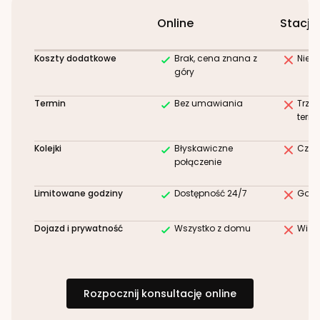
Online
Stacjo
Koszty dodatkowe
Brak, cena znana z
Niez
góry
Termin
Bez umawiania
Trze
term
Kolejki
Błyskawiczne
Czek
połączenie
Limitowane godziny
Dostępność 24/7
Godz
Dojazd i prywatność
Wszystko z domu
Wizy
Rozpocznij konsultację online