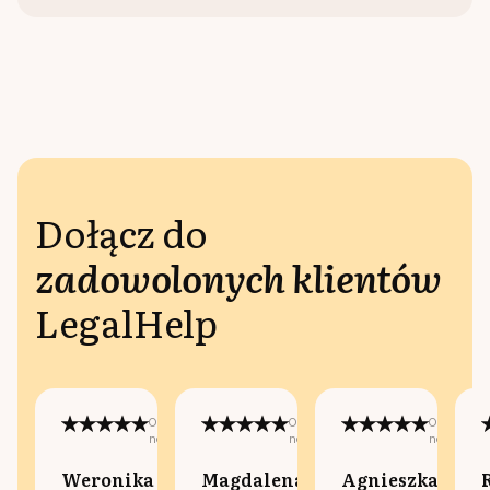
Dołącz do
zadowolonych klientów
LegalHelp
Opublikowano
Opublikowano
Opublikow
na:
na:
na:
Weronika
Magdalena
Agnieszka