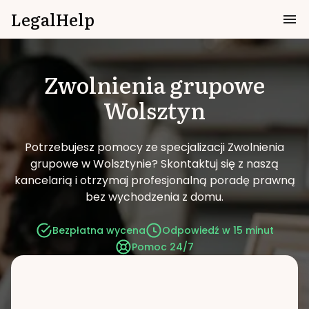
LegalHelp
Zwolnienia grupowe
Wolsztyn
Potrzebujesz pomocy ze specjalizacji Zwolnienia
grupowe w Wolsztynie?
Skontaktuj się z naszą
kancelarią i otrzymaj profesjonalną poradę prawną
bez wychodzenia z domu.
Bezpłatna wycena
Odpowiedź w 15 minut
Pomoc 24/7