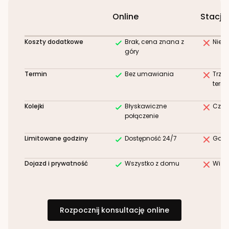
Online
Stacjo
Koszty dodatkowe
Brak, cena znana z
Niez
góry
Termin
Bez umawiania
Trze
term
Kolejki
Błyskawiczne
Czek
połączenie
Limitowane godziny
Dostępność 24/7
Godz
Dojazd i prywatność
Wszystko z domu
Wizy
Rozpocznij konsultację online