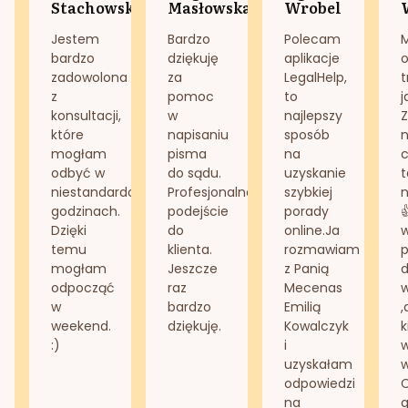
Stachowska
Masłowska
Wrobel
Jestem
Bardzo
Polecam
bardzo
dziękuję
aplikacje
o
zadowolona
za
LegalHelp,
t
z
pomoc
to
j
konsultacji,
w
najlepszy
Z
które
napisaniu
sposób
n
mogłam
pisma
na
odbyć w
do sądu.
uzyskanie
t
niestandardowych
Profesjonalne
szybkiej
n
godzinach.
podejście
porady
Dzięki
do
online.Ja
temu
klienta.
rozmawiam
mogłam
Jeszcze
z Panią
d
odpocząć
raz
Mecenas
w
bardzo
Emilią
,
weekend.
dziękuję.
Kowalczyk
k
:)
i
w
uzyskałam
odpowiedzi
na
g