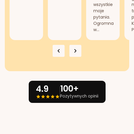
wszystkie
n
moje
t
pytania.
Ogromna
K
w...
P
100+
4.9
Pozytywnych opinii