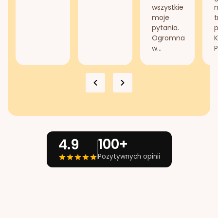
wszystkie
n
moje
t
pytania.
Ogromna
K
w...
P
100+
4.9
Pozytywnych opinii