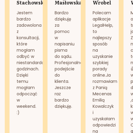
Stachowska
Masłowska
Wrobel
Jestem
Bardzo
Polecam
bardzo
dziękuję
aplikacje
o
zadowolona
za
LegalHelp,
t
z
pomoc
to
j
konsultacji,
w
najlepszy
Z
które
napisaniu
sposób
n
mogłam
pisma
na
odbyć w
do sądu.
uzyskanie
t
niestandardowych
Profesjonalne
szybkiej
n
godzinach.
podejście
porady
Dzięki
do
online.Ja
temu
klienta.
rozmawiam
mogłam
Jeszcze
z Panią
d
odpocząć
raz
Mecenas
w
bardzo
Emilią
,
weekend.
dziękuję.
Kowalczyk
k
:)
i
w
uzyskałam
odpowiedzi
na
g