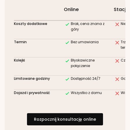
Online
Stacjo
Koszty dodatkowe
Brak, cena znana z
Niez
góry
Termin
Bez umawiania
Trze
term
Kolejki
Błyskawiczne
Czek
połączenie
Limitowane godziny
Dostępność 24/7
Godz
Dojazd i prywatność
Wszystko z domu
Wizy
Rozpocznij konsultację online