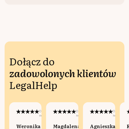
Dołącz do
zadowolonych klientów
LegalHelp
Opublikowano
Opublikowano
Opublikow
na:
na:
na:
Weronika
Magdalena
Agnieszka