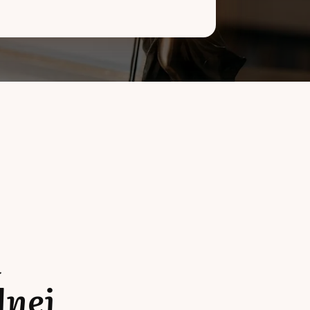
a
lnej