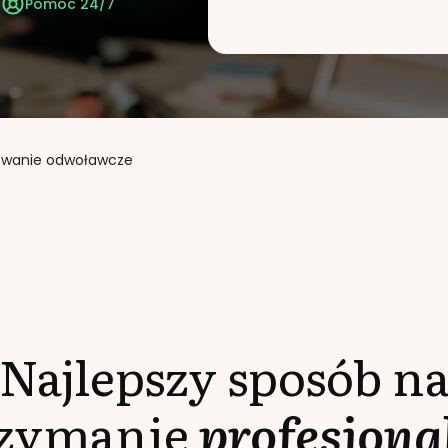
t
Pomoc 24/7
owanie odwoławcze
Najlepszy sposób n
rzymanie
profesjona