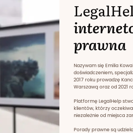
LegalHe
internet
prawna
Nazywam się Emilia Kowa
doświadczeniem, specjali
2017 roku prowadzę Kan
Warszawą oraz od 2021 rok
Platformę LegalHelp stw
klientów, którzy oczekiwa
niezależnie od miejsca za
Porady prawne są udziela