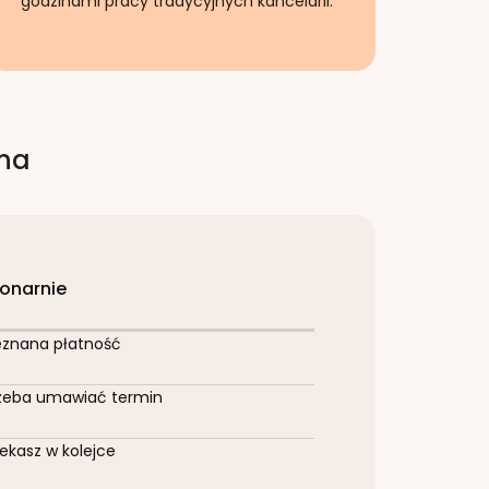
godzinami pracy tradycyjnych kancelarii.
rna
jonarnie
eznana płatność
zeba umawiać termin
ekasz w kolejce