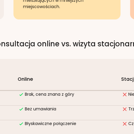
mieszkających w mniejszych
miejscowościach.
nsultacja online vs. wizyta stacjona
Online
Stac
Brak, cena znana z góry
Ni
Bez umawiania
Tr
Błyskawiczne połączenie
Cz