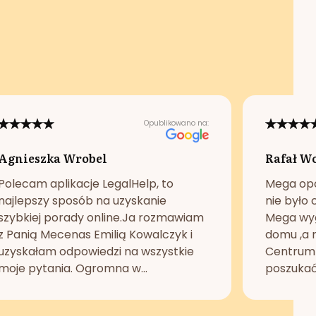
Opublikowano na:
Agnieszka Wrobel
Rafał W
Polecam aplikacje LegalHelp, to
Mega opc
najlepszy sposób na uzyskanie
nie było 
szybkiej porady online.Ja rozmawiam
Mega wyg
z Panią Mecenas Emilią Kowalczyk i
domu ,a n
uzyskałam odpowiedzi na wszystkie
Centrum 
moje pytania. Ogromna w...
poszukać 