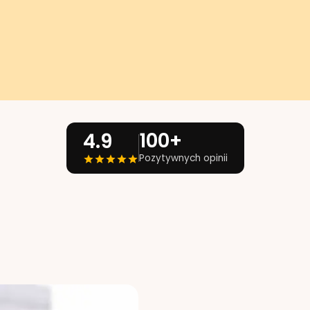
100+
4.9
Pozytywnych opinii