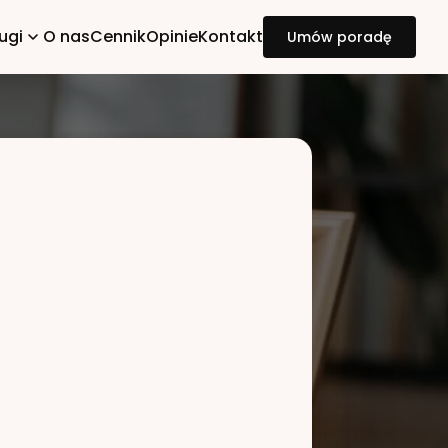
ugi
O nas
Cennik
Opinie
Kontakt
Umów poradę