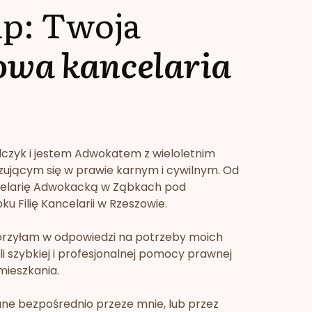
lp: Twoja
owa kancelaria
lczyk i jestem Adwokatem z wieloletnim
zującym się w prawie karnym i cywilnym. Od
celarię Adwokacką w Ząbkach pod
u Filię Kancelarii w Rzeszowie.
orzyłam w odpowiedzi na potrzeby moich
li szybkiej i profesjonalnej pomocy prawnej
mieszkania.
ne bezpośrednio przeze mnie, lub przez