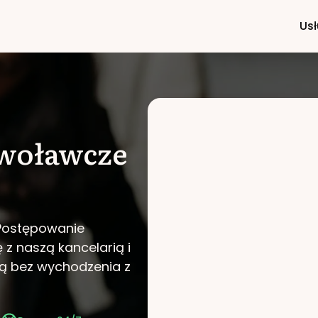
Usł
woławcze
 Postępowanie
ę z naszą kancelarią i
ą bez wychodzenia z