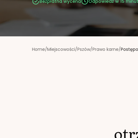
Bezpłatna wycena
Odpowiedź w 15 minu
Home
/
Miejscowości
/
Pszów
/
Prawo karne
/
Postęp
ot