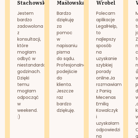
Stachowska
Masłowska
Wrobel
Jestem
Bardzo
Polecam
bardzo
dziękuję
aplikacje
o
zadowolona
za
LegalHelp,
t
z
pomoc
to
j
konsultacji,
w
najlepszy
Z
które
napisaniu
sposób
n
mogłam
pisma
na
odbyć w
do sądu.
uzyskanie
t
niestandardowych
Profesjonalne
szybkiej
n
godzinach.
podejście
porady
Dzięki
do
online.Ja
temu
klienta.
rozmawiam
mogłam
Jeszcze
z Panią
d
odpocząć
raz
Mecenas
w
bardzo
Emilią
,
weekend.
dziękuję.
Kowalczyk
k
:)
i
w
uzyskałam
odpowiedzi
na
g