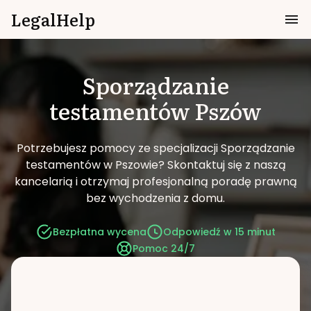
LegalHelp
Sporządzanie
testamentów
Pszów
Potrzebujesz pomocy ze specjalizacji Sporządzanie
testamentów w Pszowie?
Skontaktuj się z naszą
kancelarią i otrzymaj profesjonalną poradę prawną
bez wychodzenia z domu.
Bezpłatna wycena
Odpowiedź w 15 minut
Pomoc 24/7