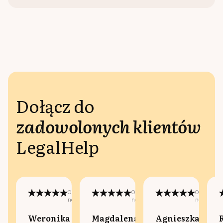
Dołącz do
zadowolonych klientów
LegalHelp
Opublikowano
Opublikowano
Opublikow
na:
na:
na:
Weronika
Magdalena
Agnieszka