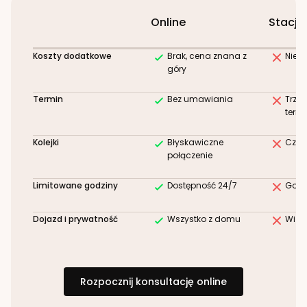
Online
Stacjo
Koszty dodatkowe
Brak, cena znana z
Niez
góry
Termin
Bez umawiania
Trze
term
Kolejki
Błyskawiczne
Czek
połączenie
Limitowane godziny
Dostępność 24/7
Godz
Dojazd i prywatność
Wszystko z domu
Wizy
Rozpocznij konsultację online