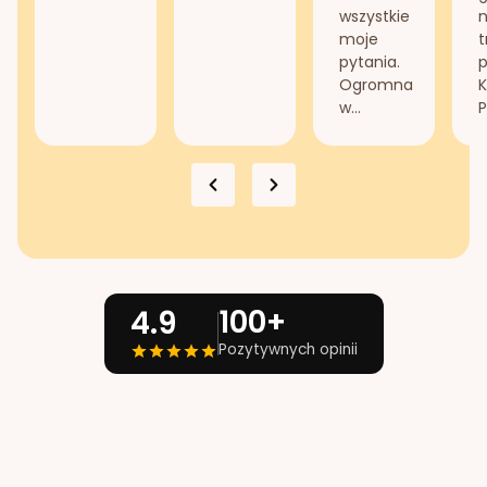
wszystkie
n
moje
t
pytania.
Ogromna
K
w...
P
100+
4.9
Pozytywnych opinii