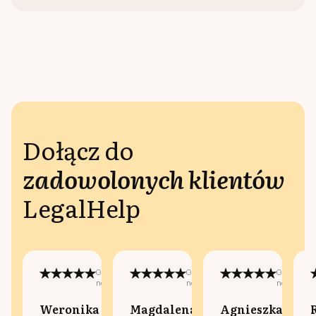
Dołącz do
zadowolonych klientów
LegalHelp
Opublikowano
Opublikowano
Opublikow
na:
na:
na:
Weronika
Magdalena
Agnieszka