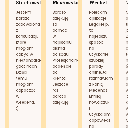
Stachowska
Masłowska
Wrobel
Jestem
Bardzo
Polecam
bardzo
dziękuję
aplikacje
o
zadowolona
za
LegalHelp,
t
z
pomoc
to
j
konsultacji,
w
najlepszy
Z
które
napisaniu
sposób
n
mogłam
pisma
na
odbyć w
do sądu.
uzyskanie
t
niestandardowych
Profesjonalne
szybkiej
n
godzinach.
podejście
porady
Dzięki
do
online.Ja
temu
klienta.
rozmawiam
mogłam
Jeszcze
z Panią
d
odpocząć
raz
Mecenas
w
bardzo
Emilią
,
weekend.
dziękuję.
Kowalczyk
k
:)
i
w
uzyskałam
odpowiedzi
na
g