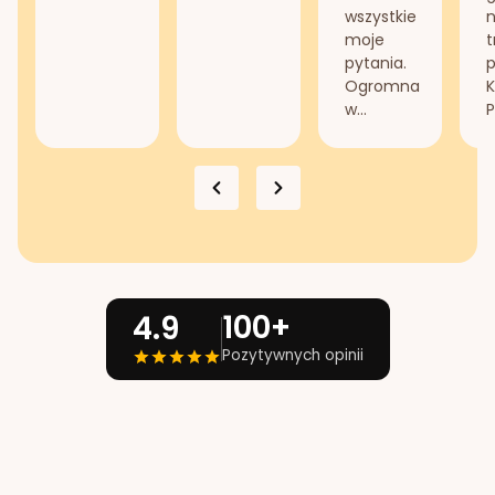
wszystkie
n
moje
t
pytania.
Ogromna
K
w...
P
100+
4.9
Pozytywnych opinii