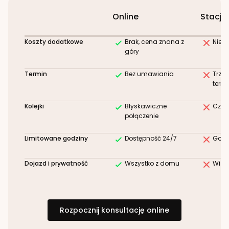
Online
Stacjo
Koszty dodatkowe
Brak, cena znana z
Niez
góry
Termin
Bez umawiania
Trze
term
Kolejki
Błyskawiczne
Czek
połączenie
Limitowane godziny
Dostępność 24/7
Godz
Dojazd i prywatność
Wszystko z domu
Wizy
Rozpocznij konsultację online