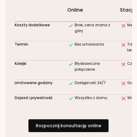
Online
Stacjo
Koszty dodatkowe
Brak, cena znana z
Niez
góry
Termin
Bez umawiania
Trze
term
Kolejki
Błyskawiczne
Czek
połączenie
Limitowane godziny
Dostępność 24/7
Godz
Dojazd i prywatność
Wszystko z domu
Wizy
Rozpocznij konsultację online