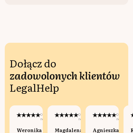
Dołącz do
zadowolonych klientów
LegalHelp
Opublikowano
Opublikowano
Opublikow
na:
na:
na:
Weronika
Magdalena
Agnieszka