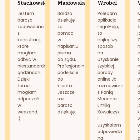
Stachowska
Masłowska
Wrobel
Jestem
Bardzo
Polecam
bardzo
dziękuję
aplikacje
o
zadowolona
za
LegalHelp,
t
z
pomoc
to
j
konsultacji,
w
najlepszy
Z
które
napisaniu
sposób
n
mogłam
pisma
na
odbyć w
do sądu.
uzyskanie
t
niestandardowych
Profesjonalne
szybkiej
n
godzinach.
podejście
porady
Dzięki
do
online.Ja
temu
klienta.
rozmawiam
mogłam
Jeszcze
z Panią
d
odpocząć
raz
Mecenas
w
bardzo
Emilią
,
weekend.
dziękuję.
Kowalczyk
k
:)
i
w
uzyskałam
odpowiedzi
na
g