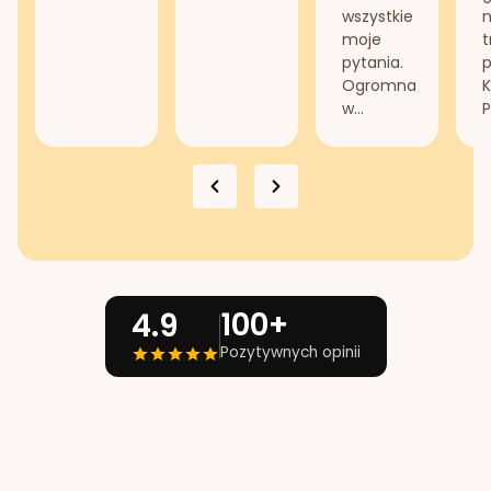
wszystkie
n
moje
t
pytania.
Ogromna
K
w...
P
100+
4.9
Pozytywnych opinii