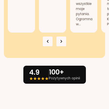
wszystkie
n
moje
t
pytania.
Ogromna
K
w...
P
100+
4.9
Pozytywnych opinii