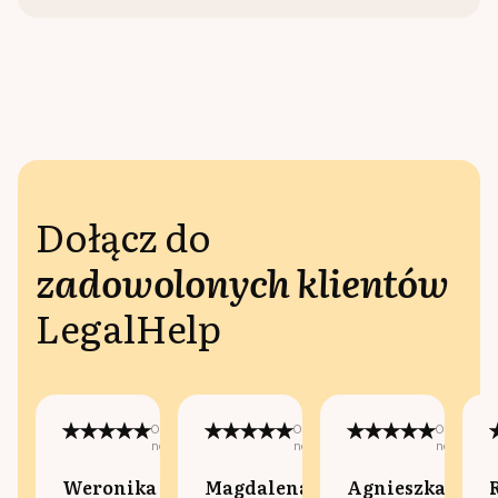
Dołącz do
zadowolonych klientów
LegalHelp
Opublikowano
Opublikowano
Opublikow
na:
na:
na:
Weronika
Magdalena
Agnieszka