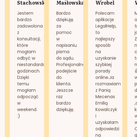
Stachowska
Masłowska
Wrobel
Jestem
Bardzo
Polecam
bardzo
dziękuję
aplikacje
o
zadowolona
za
LegalHelp,
t
z
pomoc
to
j
konsultacji,
w
najlepszy
Z
które
napisaniu
sposób
n
mogłam
pisma
na
odbyć w
do sądu.
uzyskanie
t
niestandardowych
Profesjonalne
szybkiej
n
godzinach.
podejście
porady
Dzięki
do
online.Ja
temu
klienta.
rozmawiam
mogłam
Jeszcze
z Panią
d
odpocząć
raz
Mecenas
w
bardzo
Emilią
,
weekend.
dziękuję.
Kowalczyk
k
:)
i
w
uzyskałam
odpowiedzi
na
g