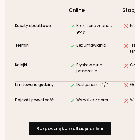
Online
Stacjo
Koszty dodatkowe
Brak, cena znana z
Niez
góry
Termin
Bez umawiania
Trze
term
Kolejki
Błyskawiczne
Czek
połączenie
Limitowane godziny
Dostępność 24/7
Godz
Dojazd i prywatność
Wszystko z domu
Wizy
Rozpocznij konsultację online