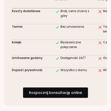
Koszty dodatkowe
Brak, cena znana z
Niez
góry
Termin
Bez umawiania
Trze
term
Kolejki
Błyskawiczne
Czek
połączenie
Limitowane godziny
Dostępność 24/7
Godz
Dojazd i prywatność
Wszystko z domu
Wizy
Rozpocznij konsultację online