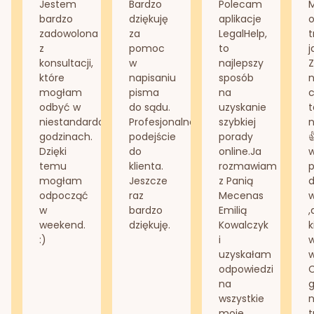
Jestem
Bardzo
Polecam
bardzo
dziękuję
aplikacje
o
zadowolona
za
LegalHelp,
t
z
pomoc
to
j
konsultacji,
w
najlepszy
Z
które
napisaniu
sposób
n
mogłam
pisma
na
odbyć w
do sądu.
uzyskanie
t
niestandardowych
Profesjonalne
szybkiej
n
godzinach.
podejście
porady
Dzięki
do
online.Ja
temu
klienta.
rozmawiam
mogłam
Jeszcze
z Panią
d
odpocząć
raz
Mecenas
w
bardzo
Emilią
,
weekend.
dziękuję.
Kowalczyk
k
:)
i
w
uzyskałam
odpowiedzi
na
g
wszystkie
n
moje
t