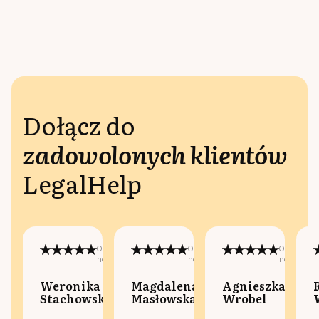
Dołącz do
zadowolonych klientów
LegalHelp
Opublikowano
Opublikowano
Opublikow
na:
na:
na:
Weronika
Magdalena
Agnieszka
Stachowska
Masłowska
Wrobel