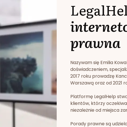
LegalHe
internet
prawna
Nazywam się Emilia Kowa
doświadczeniem, specjali
2017 roku prowadzę Kan
Warszawą oraz od 2021 rok
Platformę LegalHelp stw
klientów, którzy oczekiwa
niezależnie od miejsca za
Porady prawne są udziela