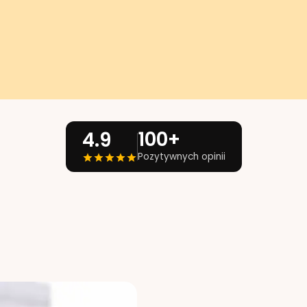
100+
4.9
Pozytywnych opinii