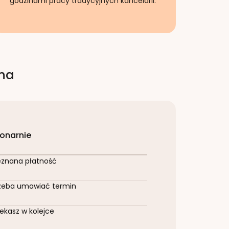
godzinami pracy tradycyjnych kancelarii.
rna
jonarnie
eznana płatność
zeba umawiać termin
ekasz w kolejce