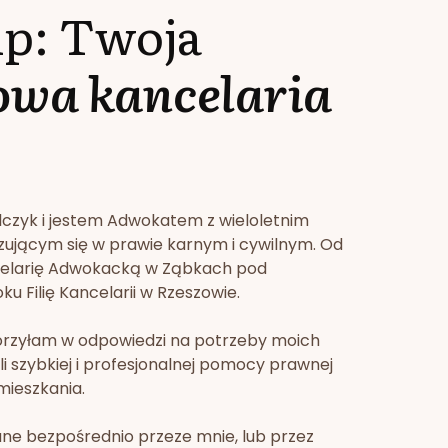
lp: Twoja
owa kancelaria
lczyk i jestem Adwokatem z wieloletnim
zującym się w prawie karnym i cywilnym. Od
celarię Adwokacką w Ząbkach pod
u Filię Kancelarii w Rzeszowie.
orzyłam w odpowiedzi na potrzeby moich
li szybkiej i profesjonalnej pomocy prawnej
mieszkania.
ne bezpośrednio przeze mnie, lub przez