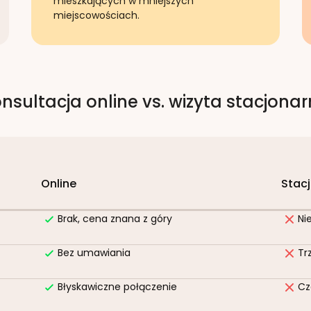
mieszkających w mniejszych
miejscowościach.
nsultacja online vs. wizyta stacjona
Online
Stac
Brak, cena znana z góry
Ni
Bez umawiania
Tr
Błyskawiczne połączenie
Cz