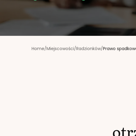
Home
/
Miejscowości
/
Radzionków
/
Prawo spadkow
ot