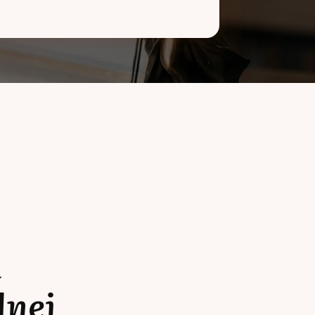
a
lnej