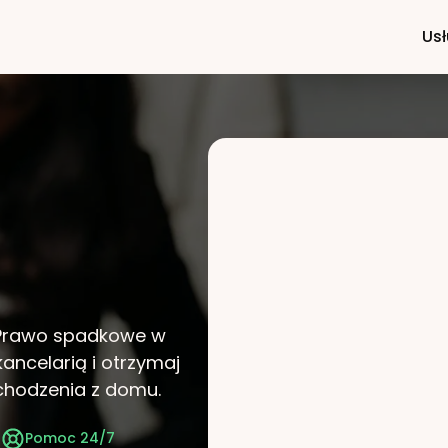
Usł
i Prawo spadkowe w
kancelarią i otrzymaj
chodzenia z domu.
t
Pomoc 24/7