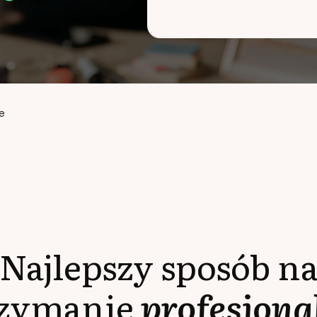
e
Najlepszy sposób n
rzymanie
profesjona