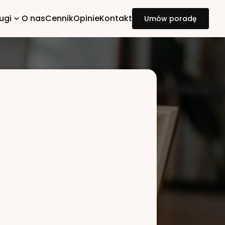
ugi
O nas
Cennik
Opinie
Kontakt
Umów poradę